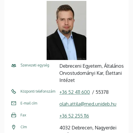
Szervezeti egység
Debreceni Egyetem, Általános
Orvostudományi Kar, Élettani
Intézet
Központi telefonszám
+36 52 411 600
55378
E-mail cím
olah.attila@med.unideb.hu
Fax
+36 52 255 116
Cím
4032 Debrecen, Nagyerdei