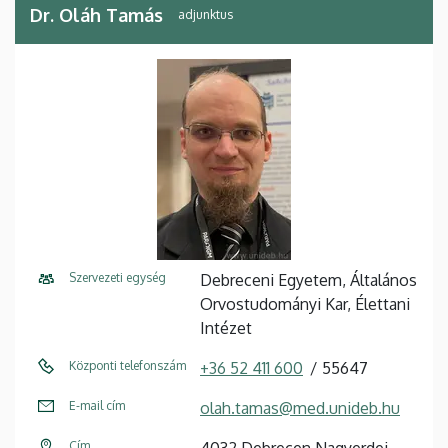
Dr. Oláh Tamás
adjunktus
Szervezeti egység
Debreceni Egyetem, Általános
Orvostudományi Kar, Élettani
Intézet
Központi telefonszám
+36 52 411 600
55647
E-mail cím
olah.tamas@med.unideb.hu
Cím
4032 Debrecen Nagyerdei