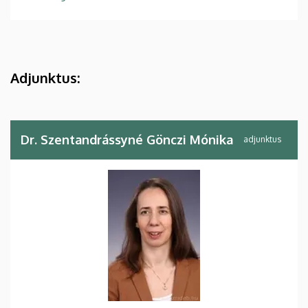
Adjunktus:
Dr. Szentandrássyné Gönczi Mónika
adjunktus