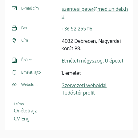
E-mail cím
szentesi.peter@med.unideb.h
u
Fax
+36 52 255 116
Cím
4032 Debrecen, Nagyerdei
körút 98.
Épület
Elméleti négyszög, U épület
Emelet, ajtó
1. emelet
Weboldal
Szervezeti weboldal
Tudóstér profil
Leírás
Önéletrajz
CV Eng