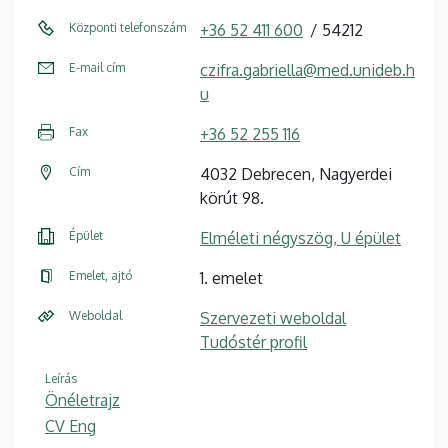
Központi telefonszám
+36 52 411 600
54212
E-mail cím
czifra.gabriella@med.unideb.h
u
Fax
+36 52 255 116
Cím
4032 Debrecen, Nagyerdei
körút 98.
Épület
Elméleti négyszög, U épület
Emelet, ajtó
1. emelet
Weboldal
Szervezeti weboldal
Tudóstér profil
Leírás
Önéletrajz
CV Eng