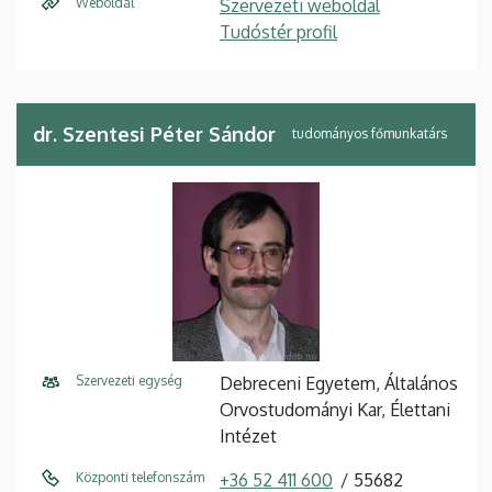
Weboldal
Szervezeti weboldal
Tudóstér profil
dr. Szentesi Péter Sándor
tudományos főmunkatárs
Szervezeti egység
Debreceni Egyetem, Általános
Orvostudományi Kar, Élettani
Intézet
Központi telefonszám
+36 52 411 600
55682