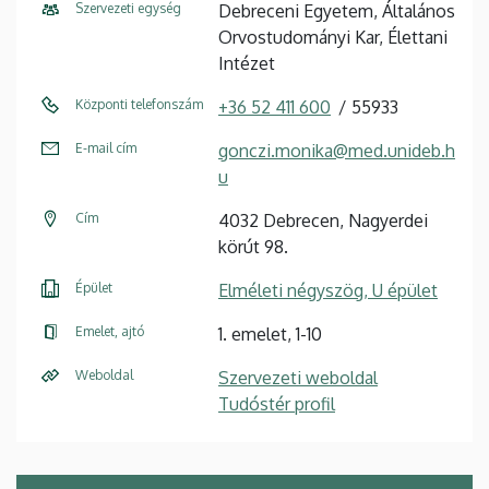
Szervezeti egység
Debreceni Egyetem, Általános
Orvostudományi Kar, Élettani
Intézet
Központi telefonszám
+36 52 411 600
55933
E-mail cím
gonczi.monika@med.unideb.h
u
Cím
4032 Debrecen, Nagyerdei
körút 98.
Épület
Elméleti négyszög, U épület
Emelet, ajtó
1. emelet, 1-10
Weboldal
Szervezeti weboldal
Tudóstér profil