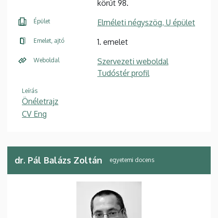
körút 98.
Épület
Elméleti négyszög, U épület
Emelet, ajtó
1. emelet
Weboldal
Szervezeti weboldal
Tudóstér profil
Leírás
Önéletrajz
CV Eng
dr. Pál Balázs Zoltán
egyetemi docens