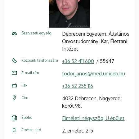
Szervezeti egység
Debreceni Egyetem, Általános
Orvostudományi Kar, Élettani
Intézet
Központi telefonszám
+36 52 411 600
55647
E-mail cím
fodor.janos@med.unideb.hu
Fax
+36 52 255 116
Cím
4032 Debrecen, Nagyerdei
körút 98.
Épület
Elméleti négyszög, U épület
Emelet, ajtó
2. emelet, 2-5