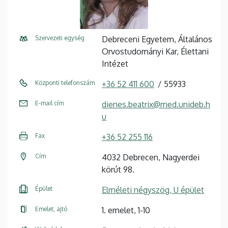
Szervezeti egység
Debreceni Egyetem, Általános
Orvostudományi Kar, Élettani
Intézet
Központi telefonszám
+36 52 411 600
55933
E-mail cím
dienes.beatrix@med.unideb.h
u
Fax
+36 52 255 116
Cím
4032 Debrecen, Nagyerdei
körút 98.
Épület
Elméleti négyszög, U épület
Emelet, ajtó
1. emelet, 1-10