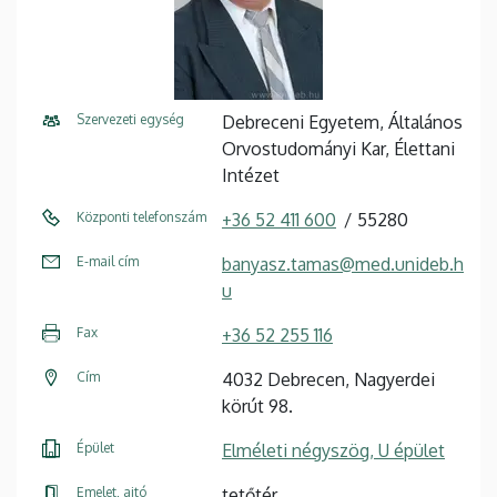
Szervezeti egység
Debreceni Egyetem, Általános
Orvostudományi Kar, Élettani
Intézet
Központi telefonszám
+36 52 411 600
55280
E-mail cím
banyasz.tamas@med.unideb.h
u
Fax
+36 52 255 116
Cím
4032 Debrecen, Nagyerdei
körút 98.
Épület
Elméleti négyszög, U épület
Emelet, ajtó
tetőtér