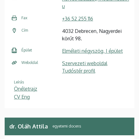
u
Fax
+36 52 255 116
Cím
4032 Debrecen, Nagyerdei
körút 98.
Épület
Elméleti négyszög, I épület
Weboldal
Szervezeti weboldal
Tudóstér profil
Leírás
Önéletrajz
CV Eng
dr. Oláh Attila
egyetemi docens