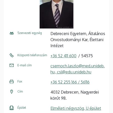
Szervezeti egység
Debreceni Egyetem, Általános
Orvostudományi Kar, Élettani
Intézet
Központi telefonszám
+36 52 411 600
54575
E-mail cím
csernoch.laszlo@med.unideb.
hu, csl@edu.unideb.hu
Fax
+36 52 255 166 / 56116
Cím
4032 Debrecen, Nagyerdei
körút 98.
Épület
Elméleti négyszög, U épület