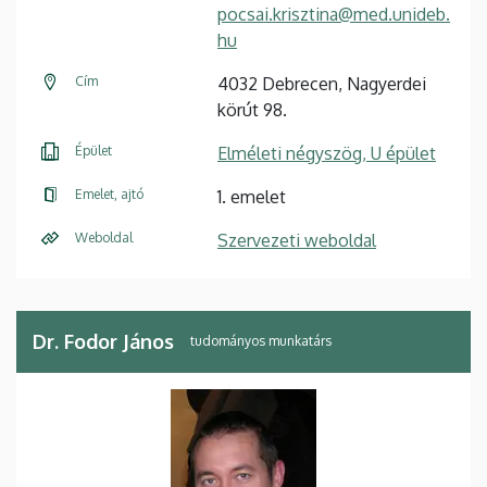
pocsai.krisztina@med.unideb.
hu
Cím
4032 Debrecen, Nagyerdei
körút 98.
Épület
Elméleti négyszög, U épület
Emelet, ajtó
1. emelet
Weboldal
Szervezeti weboldal
Dr. Fodor János
tudományos munkatárs