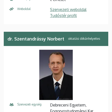
Weboldal
Szervezeti weboldal
Tudóstér profil
dr. Szentandrássy Norbert
oktatási dékánhelyettes
Szervezeti egység
Debreceni Egyetem,
Fogorvostudományi Kar,