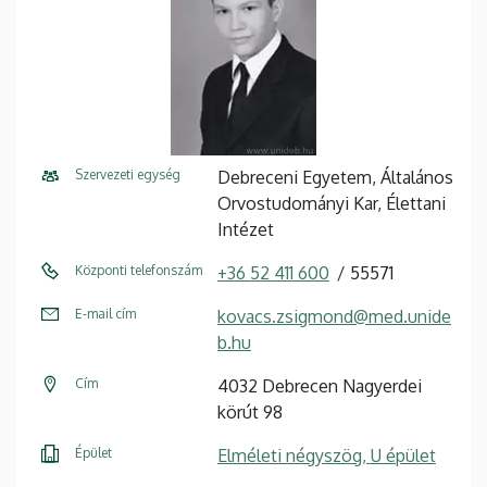
Szervezeti egység
Debreceni Egyetem, Általános
Orvostudományi Kar, Élettani
Intézet
Központi telefonszám
+36 52 411 600
55571
E-mail cím
kovacs.zsigmond@med.unide
b.hu
Cím
4032 Debrecen Nagyerdei
körút 98
Épület
Elméleti négyszög, U épület