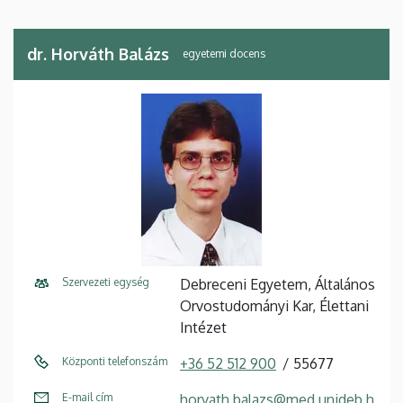
dr. Horváth Balázs
egyetemi docens
Szervezeti egység
Debreceni Egyetem, Általános
Orvostudományi Kar, Élettani
Intézet
Központi telefonszám
+36 52 512 900
55677
E-mail cím
horvath.balazs@med.unideb.h