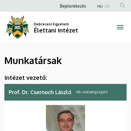
Munkatársak
Ugrás
Anonim
Bejelentkezés
HU
EN
a
Felhasználói
|
tartalomra
fiók
Debreceni Egyetem
Élettani
Élettani Intézet
menüje
Intézet
Munkatársak
Intézet vezető:
Prof. Dr. Csernoch László
mb. intézetigazgató