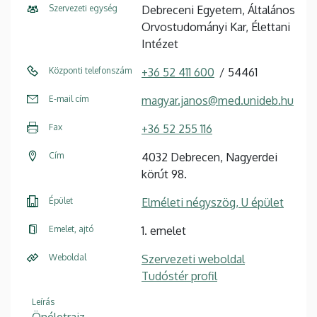
Szervezeti egység
Debreceni Egyetem, Általános
Orvostudományi Kar, Élettani
Intézet
Központi telefonszám
+36 52 411 600
54461
E-mail cím
magyar.janos@med.unideb.hu
Fax
+36 52 255 116
Cím
4032 Debrecen, Nagyerdei
körút 98.
Épület
Elméleti négyszög, U épület
Emelet, ajtó
1. emelet
Weboldal
Szervezeti weboldal
Tudóstér profil
Leírás
Önéletrajz