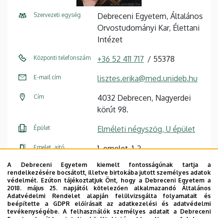
Szervezeti egység
Debreceni Egyetem, Általános
Orvostudományi Kar, Élettani
Intézet
Központi telefonszám
+36 52 411 717
55378
E-mail cím
lisztes.erika@med.unideb.hu
Cím
4032 Debrecen, Nagyerdei
körút 98.
Épület
Elméleti négyszög, U épület
Emelet, ajtó
1. emelet, 1-2
A Debreceni Egyetem kiemelt fontosságúnak tartja a
Weboldal
Szervezeti weboldal
rendelkezésére bocsátott, illetve birtokába jutott személyes adatok
védelmét. Ezúton tájékoztatjuk Önt, hogy a Debreceni Egyetem a
2018. május 25. napjától kötelezően alkalmazandó Általános
Adatvédelmi Rendelet alapján felülvizsgálta folyamatait és
beépítette a GDPR előírásait az adatkezelési és adatvédelmi
dr. Nagy István
tevékenységébe. A felhasználók személyes adatait a Debreceni
tudományos munkatárs