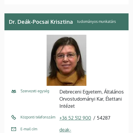
Dr. Deák-Pocsai Krisztina
tudományos munkatárs
Szervezeti egység
Debreceni Egyetem, Általános
Orvostudományi Kar, Élettani
Intézet
Központi telefonszám
+36 52 512 900
54287
E-mail cím
deak-