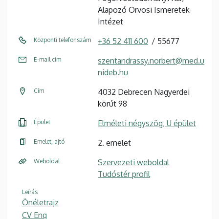
Alapozó Orvosi Ismeretek
Intézet
Központi telefonszám
+36 52 411 600
55677
E-mail cím
szentandrassy.norbert@med.u
nideb.hu
Cím
4032 Debrecen Nagyerdei
körút 98
Épület
Elméleti négyszög, U épület
Emelet, ajtó
2. emelet
Weboldal
Szervezeti weboldal
Tudóstér profil
Leírás
Önéletrajz
CV Eng