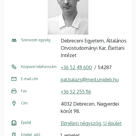
Szervezeti egység
Debreceni Egyetem, Általános
Orvostudományi Kar, Élettani
Intézet
Központi telefonszám
+36 52 411 600
54287
E-mail cím
pal.balazs@med.unideb.hu
Fax
+36 52 255 116
Cím
4032 Debrecen, Nagyerdei
körút 98.
Épület
Elméleti négyszög, U épület
Emelet, ajtó
1. emelet