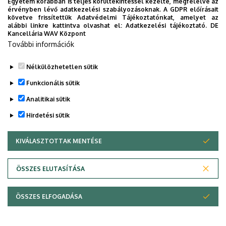
Egyetem korábban is teljes körültekintéssel kezelte, megfelelve az
érvényben lévő adatkezelési szabályozásoknak. A GDPR előírásait
követve frissítettük Adatvédelmi Tájékoztatónkat, amelyet az
alábbi linkre kattintva olvashat el:
Adatkezelési tájékoztató.
DE
Kancellária WAV Központ
További információk
Nélkülözhetetlen sütik
Funkcionális sütik
Analitikai sütik
Szervezeti egység
Debreceni Egyetem, Általános
Hirdetési sütik
Orvostudományi Kar, Élettani
Intézet
KIVÁLASZTOTTAK MENTÉSE
WITHDRAW CONSENT
Központi telefonszám
+36 52 411 600
ÖSSZES ELUTASÍTÁSA
E-mail cím
nagy.istvan@med.unideb.hu
Cím
4032 Debrecen, Nagyerdei
ÖSSZES ELFOGADÁSA
körút 98.
Épület
Elméleti négyszög, U épület