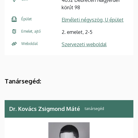
körút 98
Épület
Elméleti négyszög, U épület
Emelet, ajtó
2. emelet, 2-5
Weboldal
Szervezeti weboldal
Tanársegéd:
Dr. Kovács Zsigmond Máté
tanársegéd