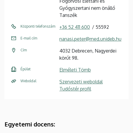
Fogorvosi Élettani és
Gyógyszertani nem önálló
Tanszék
Központi telefonszám
+36 52 411 600
55592
E-mail cím
nanasi.peter@med.unideb.hu
Cím
4032 Debrecen, Nagyerdei
körút 98.
Épület
Elméleti Tömb
Weboldal
Szervezeti weboldal
Tudóstér profil
Egyetemi docens: