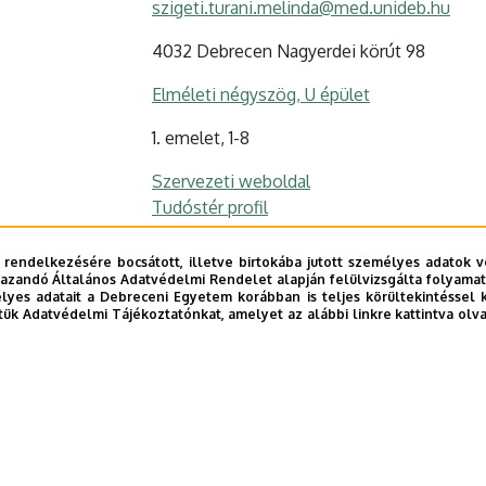
szigeti.turani.melinda@med.unideb.hu
4032 Debrecen Nagyerdei körút 98
Elméleti négyszög, U épület
1. emelet, 1-8
Szervezeti weboldal
Tudóstér profil
 rendelkezésére bocsátott, illetve birtokába jutott személyes adatok v
azandó Általános Adatvédelmi Rendelet alapján felülvizsgálta folyamata
yes adatait a Debreceni Egyetem korábban is teljes körültekintéssel 
tük Adatvédelmi Tájékoztatónkat, amelyet az alábbi linkre kattintva olv