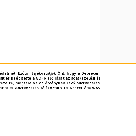
édelmét. Ezúton tájékoztatjuk Önt, hogy a Debreceni
it és beépítette a GDPR előírásait az adatkezelési és
kezelte, megfelelve az érvényben lévő adatkezelési
ashat el:
Adatkezelési tájékoztató.
DE Kancellária WAV