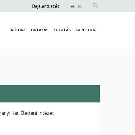
Anonim
Bejelentkezés
HU
EN
Felhasználói
fiók
RÓLUNK
OKTATÁS
KUTATÁS
KAPCSOLAT
menüje
Fő
navigáció
yi Kar, Élettani Intézet