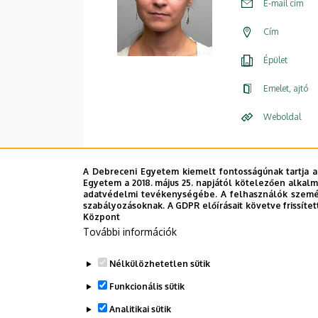
E-mail cím
Cím
Épület
Emelet, ajtó
Weboldal
A Debreceni Egyetem kiemelt fontosságúnak tartja a
Egyetem a 2018. május 25. napjától kötelezően alkalm
adatvédelmi tevékenységébe. A felhasználók személ
szabályozásoknak. A GDPR előírásait követve frissítet
Központ
További információk
Nélkülözhetetlen sütik
Funkcionális sütik
Analitikai sütik