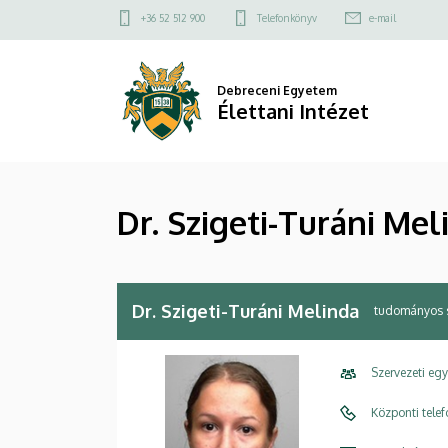
Dr.
Ugrás
Felső
+36 52 512 900
Telefonkönyv
e-mail
a
kapcsolat
Szigeti-
tartalomra
menü
Turáni
Debreceni Egyetem
Élettani Intézet
Melinda
|
Dr. Szigeti-Turáni Mel
Élettani
Intézet
Dr. Szigeti-Turáni Melinda
tudományos 
Szervezeti eg
Központi tele