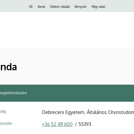
Felső
DE
Karok
Doktori iskolák
Könyvtár
Régi oldal
navigáció
inda
segédmunkatárs
ység
Debreceni Egyetem, Általános Orvostudomán
fonszám
+36 52 411 600
55393