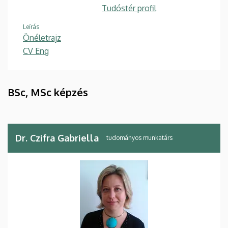
Tudóstér profil
Leírás
Önéletrajz
CV Eng
BSc, MSc képzés
Dr. Czifra Gabriella
tudományos munkatárs