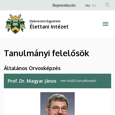
Tanulmányi
Ugrás
Anonim
Bejelentkezés
HU
EN
a
Felhasználói
felelősök
tartalomra
fiók
Debreceni Egyetem
|
Élettani Intézet
menüje
Élettani
Intézet
Tanulmányi felelősök
Általános Orvosképzés
Prof. Dr. Magyar János
nem önálló tanszékvezető