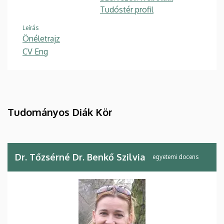
Tudóstér profil
Leírás
Önéletrajz
CV Eng
Tudományos Diák Kör
Dr. Tőzsérné Dr. Benkő Szilvia
egyetemi docens