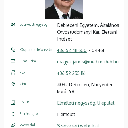
Szervezeti egység
Debreceni Egyetem, Általános
Orvostudományi Kar, Élettani
Intézet
Központi telefonszám
+36 52 411 600
54461
E-mail cím
magyar.janos@med.unideb.hu
Fax
+36 52 255 116
Cím
4032 Debrecen, Nagyerdei
körút 98.
Épület
Elméleti négyszög, U épület
Emelet, ajtó
1. emelet
Weboldal
Szervezeti weboldal