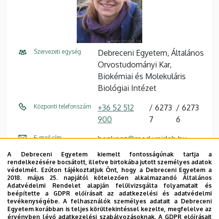
Szervezeti egység
Debreceni Egyetem, Általános
Orvostudományi Kar,
Biokémiai és Molekuláris
Biológiai Intézet
Központi telefonszám
+36 52 512
6273
6273
900
7
6
E-mail cím
benkosz@med.unideb.hu
A Debreceni Egyetem kiemelt fontosságúnak tartja a
Cím
4032 Debrecen Egyetem tér 1
rendelkezésére bocsátott, illetve birtokába jutott személyes adatok
védelmét. Ezúton tájékoztatjuk Önt, hogy a Debreceni Egyetem a
Épület
Élettudományi labor épület
2018. május 25. napjától kötelezően alkalmazandó Általános
Adatvédelmi Rendelet alapján felülvizsgálta folyamatait és
beépítette a GDPR előírásait az adatkezelési és adatvédelmi
Emelet, ajtó
2. emelet, 2.404
tevékenységébe. A felhasználók személyes adatait a Debreceni
Egyetem korábban is teljes körültekintéssel kezelte, megfelelve az
Weboldal
Szervezeti weboldal
érvényben lévő adatkezelési szabályozásoknak. A GDPR előírásait