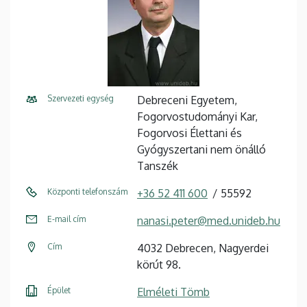
Szervezeti egység
Debreceni Egyetem,
Fogorvostudományi Kar,
Fogorvosi Élettani és
Gyógyszertani nem önálló
Tanszék
Központi telefonszám
+36 52 411 600
55592
E-mail cím
nanasi.peter@med.unideb.hu
Cím
4032 Debrecen, Nagyerdei
körút 98.
Épület
Elméleti Tömb