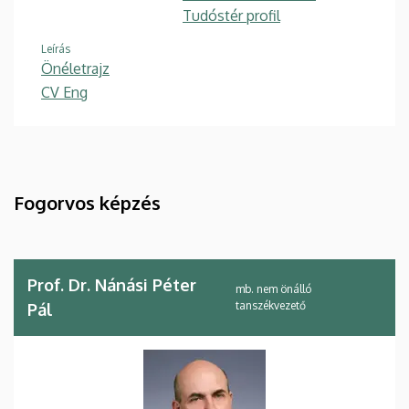
Tudóstér profil
Leírás
Önéletrajz
CV Eng
Fogorvos képzés
Prof. Dr. Nánási Péter
mb. nem önálló
tanszékvezető
Pál