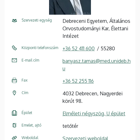
Szervezeti egység
Debreceni Egyetem, Általános
Orvostudományi Kar, Élettani
Intézet
Központi telefonszám
+36 52 411 600
55280
E-mail cím
banyasz.tamas@med.unideb.h
u
Fax
+36 52 255 116
Cím
4032 Debrecen, Nagyerdei
körút 98.
Épület
Elméleti négyszög, U épület
Emelet, ajtó
tetőtér
Weboldal
Szervezeti weboldal