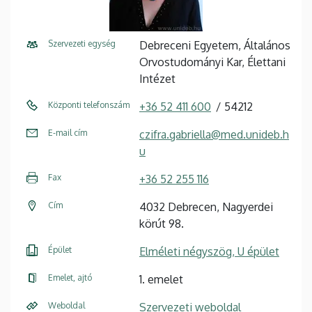
Szervezeti egység
Debreceni Egyetem, Általános
Orvostudományi Kar, Élettani
Intézet
Központi telefonszám
+36 52 411 600
54212
E-mail cím
czifra.gabriella@med.unideb.h
u
Fax
+36 52 255 116
Cím
4032 Debrecen, Nagyerdei
körút 98.
Épület
Elméleti négyszög, U épület
Emelet, ajtó
1. emelet
Weboldal
Szervezeti weboldal