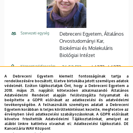
Szervezeti egység
Debreceni Egyetem, Általános
Orvostudományi Kar,
Biokémiai és Molekuláris
Biológiai Intézet
Központi telefonszám
+36 52 512
6273
6273
900
7
6
A Debreceni Egyetem kiemelt fontosságúnak tartja a
rendelkezésére bocsátott, illetve birtokába jutott személyes adatok
E-mail cím
benkosz@med.unideb.hu
védelmét. Ezúton tájékoztatjuk Önt, hogy a Debreceni Egyetem a
2018. május 25. napjától kötelezően alkalmazandó Általános
Adatvédelmi Rendelet alapján felülvizsgálta folyamatait és
Cím
4032 Debrecen Egyetem tér 1
beépítette a GDPR előírásait az adatkezelési és adatvédelmi
tevékenységébe. A felhasználók személyes adatait a Debreceni
Épület
Élettudományi labor épület
Egyetem korábban is teljes körültekintéssel kezelte, megfelelve az
érvényben lévő adatkezelési szabályozásoknak. A GDPR előírásait
követve frissítettük Adatvédelmi Tájékoztatónkat, amelyet az
Emelet, ajtó
2. emelet, 2.404
alábbi linkre kattintva olvashat el:
Adatkezelési tájékoztató.
DE
Kancellária WAV Központ
Weboldal