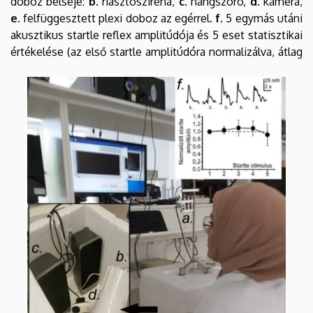
doboz belseje:
b.
riasztósziréna,
c.
hangszóró,
d
. kamera,
e.
felfüggesztett plexi doboz az egérrel.
f.
5 egymás utáni
akusztikus startle reflex amplitúdója és 5 eset statisztikai
értékelése (az első startle amplitúdóra normalizálva,
átlag