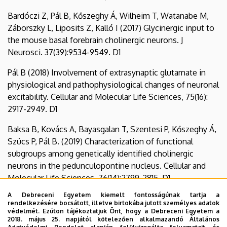
Bardóczi Z, Pál B, Kőszeghy Á, Wilheim T, Watanabe M,
Záborszky L, Liposits Z, Kalló I (2017) Glycinergic input to
the mouse basal forebrain cholinergic neurons. J
Neurosci. 37(39):9534-9549. D1
Pál B (2018) Involvement of extrasynaptic glutamate in
physiological and pathophysiological changes of neuronal
excitability. Cellular and Molecular Life Sciences, 75(16):
2917-2949. D1
Baksa B, Kovács A, Bayasgalan T, Szentesi P, Kőszeghy Á,
Szücs P, Pál B. (2019) Characterization of functional
subgroups among genetically identified cholinergic
neurons in the pedunculopontine nucleus. Cellular and
Molecular Life Sciences, 76(14):2799-2815, D1
A Debreceni Egyetem kiemelt fontosságúnak tartja a
Dautan D, Kovács A, Bayasgalan T, Diaz-Acevedo MA, Pal
rendelkezésére bocsátott, illetve birtokába jutott személyes adatok
B, Mena-Segovia J. (2021) Modulation of motor behavior
védelmét. Ezúton tájékoztatjuk Önt, hogy a Debreceni Egyetem a
2018. május 25. napjától kötelezően alkalmazandó Általános
by the mesencephalic locomotor region. Cell Rep.