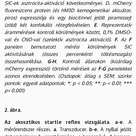
SIC-ek asztrocita-aktiváció következményei. D
.
mCherry
fluoreszcens protein (és hM3D kemogenetikai aktuátor,
piros) expressziója és egy biocitinnel jelölt piramissejt
(zöld) két konfokális rétegfelvételen.
E
. Reprezentatív
árammérések kontroll körülmények között, 0,1% DMSO-
val és CNO-val (szelektív asztrocita aktiváció).
F.
Az
F
panelen bemutatott mérési körülmények SIC
aktivitásának (összes percenkénti töltésmozgás)
összehasonlítása.
G-H
. Kontroll állatokon (kizárólag
mCherry expresszió) történő mérések az
F-G
panelekkel
azonos elrendezésben. (Oszlopok: átlag ± SEM; szürke
pontok: egyedi adatpontok; *: p < 0.05; **: p < 0.01; ***
p< 0.001)
2. ábra.
Az akusztikus startle reflex vizsgálata. a-e
. A
mérőrendszer részei.
a
. Transzducer.
b-e
. A nyíllal jelölt