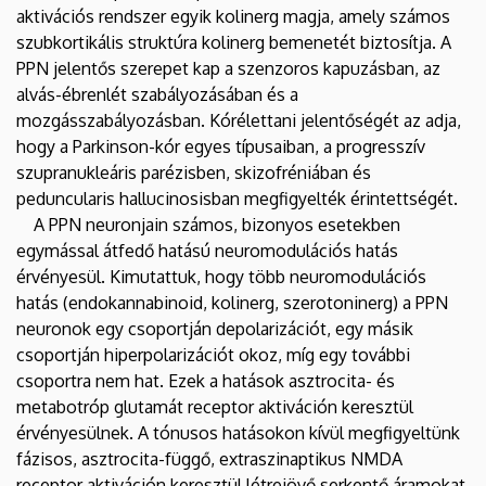
aktivációs rendszer egyik kolinerg magja, amely számos
szubkortikális struktúra kolinerg bemenetét biztosítja. A
PPN jelentős szerepet kap a szenzoros kapuzásban, az
alvás-ébrenlét szabályozásában és a
mozgásszabályozásban. Kórélettani jelentőségét az adja,
hogy a Parkinson-kór egyes típusaiban, a progresszív
szupranukleáris parézisben, skizofréniában és
peduncularis hallucinosisban megfigyelték érintettségét.
A PPN neuronjain számos, bizonyos esetekben
egymással átfedő hatású neuromodulációs hatás
érvényesül. Kimutattuk, hogy több neuromodulációs
hatás (endokannabinoid, kolinerg, szerotoninerg) a PPN
neuronok egy csoportján depolarizációt, egy másik
csoportján hiperpolarizációt okoz, míg egy további
csoportra nem hat. Ezek a hatások asztrocita- és
metabotróp glutamát receptor aktiváción keresztül
érvényesülnek. A tónusos hatásokon kívül megfigyeltünk
fázisos, asztrocita-függő, extraszinaptikus NMDA
receptor aktiváción keresztül létrejövő serkentő áramokat