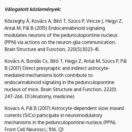
Válogatott közlemények:
Kőszeghy Á, Kovács A, Bíró T, Szücs P, Vincze J, Hegyi Z,
Antal M, Pál B (2015) Endocannabinoid signaling
modulates neurons of the pedunculopontine nucleus
(PPN) via actions on the neuron-glia communication.
Brain Structure and Function, 220(5):3023-41.
Kovács A, Bordás Cs, Bíró T, Hegyi Z, Antal M, Szücs P, Pál
B (2017) Direct presynaptic and indirect astrocyte-
mediated mechanisms both contribute to
endocannabinoid signaling in the pedunculopontine
nucleus of mice. Brain Structure and Function, 222(1):
247-266. D1 (Anatomy, medicine)
Kovacs A, Pál B (2017) Astrocyte-dependent slow inward
currents (SICs) participate in neuromodulatory
mechanisms in the pedunculopontine nucleus (PPN).
Front Cell Neurosci.; 11:16. Q1