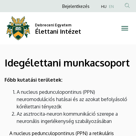
Idegélettani
Ugrás
Anonim
Bejelentkezés
HU
EN
a
Felhasználói
munkacsoport
tartalomra
fiók
Debreceni Egyetem
|
Élettani Intézet
menüje
Élettani
Intézet
Idegélettani munkacsoport
Főbb kutatási területek:
A nucleus pedunculopontinus (PPN)
neuromodulációs hatásai és az azokat befolyásoló
kórélettani tényezők
Az asztrocita-neuron kommunikáció szerepe a
neuronális ingerlékenység szabályozásában
A nucleus pedunculopontinus (PPN) a retikuláris