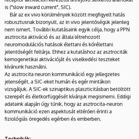
is ("slow inward current", SIC).
Bár az ex vivo körülmények között megfigyelt hatás
robusztusnak bizonyult, az in vivo jelentőségük jelenleg
nem ismert. További kutatásaink egyik célja, hogy a PPN
asztrocita aktiváció és az általa létrehozott
neuromodulációs hatások élettani és kórélettani
jelentőségét feltárja. Ehhez a kutatáshoz az asztrociták
kemogenetikai aktivációját és viselkedési teszteket
kívánunk használni.
Az asztrocita neuron kommunikáció egy jellegzetes
jelenségét, a SIC-eket humán és egér mintákon
vizsgáljuk. A SIC-ek szinaptikus plaszticitásban betöltött
szerepét és életkorfüggését kívánjuk megismerni. Eddigi
adataink alapján úgy tűnik, hogy az asztrocita-neuron
kommunikáció ezen aspektusát eltérően érinti a
fiziológiás öregedés egérben és emberben.
Technikák: