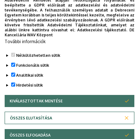
Adatvédelmi Rendelet alapján felülvizsgálta folyamatait és
36(8):109594. D1
beépítette a GDPR előírásait az adatkezelési és adatvédelmi
tevékenységébe. A felhasználók személyes adatait a Debreceni
Egyetem korábban is teljes körültekintéssel kezelte, megfelelve az
Bayasgalan T, Stupniki S, Kovács A, Csemer A, Szentesi P,
érvényben lévő adatkezelési szabályozásoknak. A GDPR előírásait
Pocsai K, Dionisio L, Spitzmaul G, Pál B. (2021) Alteration
követve frissítettük Adatvédelmi Tájékoztatónkat, amelyet az
alábbi linkre kattintva olvashat el:
Adatkezelési tájékoztató.
DE
of mesopontine cholinergic function by the lack of
Kancellária WAV Központ
KCNQ4 subunit. Front Cell Neurosci. 15:707789. Q1
További információk
Nélkülözhetetlen sütik
Legutóbbi frissítés:
2023. 02. 24. 12:24
Funkcionális sütik
Analitikai sütik
Hirdetési sütik
KIVÁLASZTOTTAK MENTÉSE
WITHDRAW CONSENT
Adatvédelem
Adatvédelem
ÖSSZES ELUTASÍTÁSA
Technikai információk
ÖSSZES ELFOGADÁSA