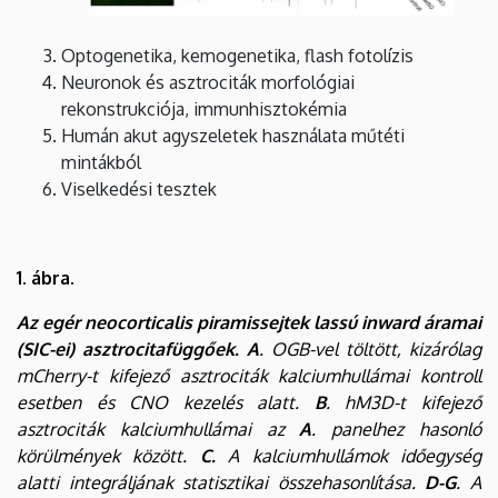
Optogenetika, kemogenetika, flash fotolízis
Neuronok és asztrociták morfológiai
rekonstrukciója, immunhisztokémia
Humán akut agyszeletek használata műtéti
mintákból
Viselkedési tesztek
1. ábra.
Az egér neocorticalis piramissejtek lassú inward áramai
(SIC-ei) asztrocitafüggőek.
A
. OGB-vel töltött, kizárólag
mCherry-t kifejező asztrociták kalciumhullámai kontroll
esetben és CNO kezelés alatt.
B
. hM3D-t kifejező
asztrociták kalciumhullámai az
A
. panelhez hasonló
körülmények között.
C.
A kalciumhullámok időegység
alatti integráljának statisztikai összehasonlítása.
D-G
. A