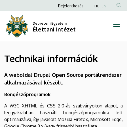
Technikai
Ugrás
Anonim
Bejelentkezés
HU
EN
a
Felhasználói
információk
tartalomra
fiók
Debreceni Egyetem
|
Élettani Intézet
menüje
Élettani
Intézet
Technikai információk
A weboldal Drupal Open Source portálrendszer
alkalmazásával készült.
Böngészőprogramok
A W3C XHTML és CSS 2.0-ás szabványokon alapul, a
leggyakrabban használt böngészőprogramokra lett
optimalizálva, így javasolt Mozilla Firefox, Microsoft Edge,
Google Chrome 3.x (vagy frissebb) használata.