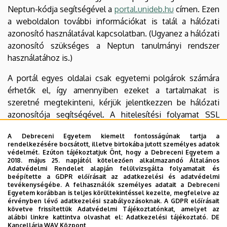
Neptun-kódja segítségével a
portal.unideb.hu
címen. Ezen
a weboldalon további információkat is talál a hálózati
azonosító használatával kapcsolatban. (Ugyanez a hálózati
azonosító szükséges a Neptun tanulmányi rendszer
használatához is.)
A portál egyes oldalai csak egyetemi polgárok számára
érhetők el, így amennyiben ezeket a tartalmakat is
szeretné megtekinteni, kérjük jelentkezzen be hálózati
azonosítója segítségével. A hitelesítési folyamat SSL
titkosított csatornán keresztül történik, így
A Debreceni Egyetem kiemelt fontosságúnak tartja a
felhasználóneve és jelszava nem kerülhet illetéktelen
rendelkezésére bocsátott, illetve birtokába jutott személyes adatok
kezekbe.
védelmét. Ezúton tájékoztatjuk Önt, hogy a Debreceni Egyetem a
2018. május 25. napjától kötelezően alkalmazandó Általános
Adatvédelmi Rendelet alapján felülvizsgálta folyamatait és
Letölthető állományok olvasásához szükséges
beépítette a GDPR előírásait az adatkezelési és adatvédelmi
program
tevékenységébe. A felhasználók személyes adatait a Debreceni
Egyetem korábban is teljes körültekintéssel kezelte, megfelelve az
érvényben lévő adatkezelési szabályozásoknak. A GDPR előírásait
Az Acrobat típusú fájlok megnyitásához és
követve frissítettük Adatvédelmi Tájékoztatónkat, amelyet az
megjelenítéséhez szükséges ingyenes programot - ha
alábbi linkre kattintva olvashat el:
Adatkezelési tájékoztató.
DE
Kancellária WAV Központ