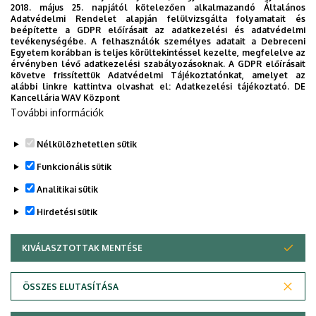
10.1189/jlb.3A0716-300RR. Epub 2017 Feb 23.
2018. május 25. napjától kötelezően alkalmazandó Általános
Adatvédelmi Rendelet alapján felülvizsgálta folyamatait és
PMID: 28232386
beépítette a GDPR előírásait az adatkezelési és adatvédelmi
tevékenységébe. A felhasználók személyes adatait a Debreceni
NLRC5 Functions beyond MHC I Regulation-What Do We
Egyetem korábban is teljes körültekintéssel kezelte, megfelelve az
érvényben lévő adatkezelési szabályozásoknak. A GDPR előírásait
Know So Far?
követve frissítettük Adatvédelmi Tájékoztatónkat, amelyet az
Benkő S, Kovács EG, Hezel F, Kufer TA.
alábbi linkre kattintva olvashat el:
Adatkezelési tájékoztató.
DE
Kancellária WAV Központ
Front Immunol. 2017 Feb 17;8:150. doi:
További információk
10.3389/fimmu.2017.00150. eCollection 2017.
Nélkülözhetetlen sütik
Legutóbbi frissítés:
2024. 04. 02. 11:11
Funkcionális sütik
Analitikai sütik
Hirdetési sütik
KIVÁLASZTOTTAK MENTÉSE
WITHDRAW CONSENT
Adatvédelem
Adatvédelem
ÖSSZES ELUTASÍTÁSA
Technikai információk