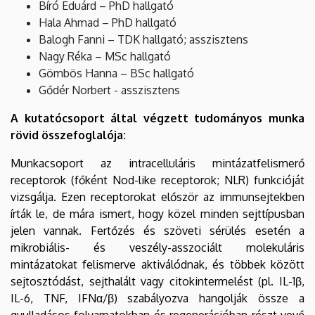
Bíró Eduárd – PhD hallgató
Hala Ahmad – PhD hallgató
Balogh Fanni – TDK hallgató; asszisztens
Nagy Réka – MSc hallgató
Gömbös Hanna – BSc hallgató
Gődér Norbert - asszisztens
A kutatócsoport által végzett tudományos munka
rövid összefoglalója:
Munkacsoport az intracelluláris mintázatfelismerő
receptorok (főként Nod-like receptorok; NLR) funkcióját
vizsgálja. Ezen receptorokat először az immunsejtekben
írták le, de mára ismert, hogy közel minden sejttípusban
jelen vannak. Fertőzés és szöveti sérülés esetén a
mikrobiális- és veszély-asszociált molekuláris
mintázatokat felismerve aktiválódnak, és többek között
sejtosztódást, sejthalált vagy citokintermelést (pl. IL-1β,
IL-6, TNF, IFNα/β) szabályozva hangolják össze a
gyulladásos folyamatokban és regenerációban részt vevő