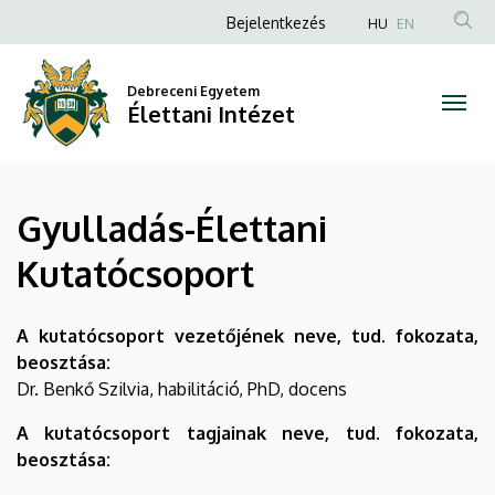
Gyulladás-
Ugrás
Anonim
Bejelentkezés
HU
EN
a
Felhasználói
Élettani
tartalomra
fiók
Debreceni Egyetem
Kutatócsoport
Élettani Intézet
menüje
|
Élettani
Gyulladás-Élettani
Intézet
Kutatócsoport
A kutatócsoport vezetőjének neve, tud. fokozata,
beosztása:
Dr. Benkő Szilvia, habilitáció, PhD, docens
A kutatócsoport tagjainak neve, tud. fokozata,
beosztása: