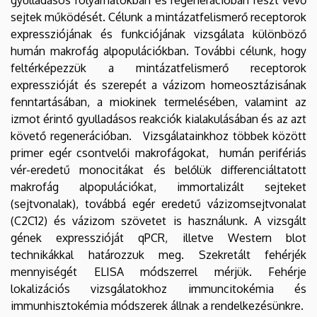
sejtek működését. Célunk a mintázatfelismerő receptorok
expressziójának és funkciójának vizsgálata különböző
humán makrofág alpopulációkban. További célunk, hogy
feltérképezzük a mintázatfelismerő receptorok
expresszióját és szerepét a vázizom homeosztázisának
fenntartásában, a miokinek termelésében, valamint az
izmot érintő gyulladásos reakciók kialakulásában és az azt
követő regenerációban. Vizsgálatainkhoz többek között
primer egér csontvelői makrofágokat, humán perifériás
vér-eredetű monocitákat és belőlük differenciáltatott
makrofág alpopulációkat, immortalizált sejteket
(sejtvonalak), továbbá egér eredetű vázizomsejtvonalat
(C2C12) és vázizom szövetet is használunk. A vizsgált
gének expresszióját qPCR, illetve Western blot
technikákkal határozzuk meg. Szekretált fehérjék
mennyiségét ELISA módszerrel mérjük. Fehérje
lokalizációs vizsgálatokhoz immuncitokémia és
immunhisztokémia módszerek állnak a rendelkezésünkre.