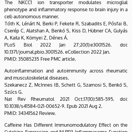
The NKCC1 ion transporter modulates microglial
phenotype and inflammatory response to brain injury in a
cell-autonomous manner.
Tóth K, Lénárt N, Berki P, Fekete R, Szabadits E, Pósfai B,
Cserép C, Alatshan A, Benkő S, Kiss D, Hübner CA, Gulyás
A, Kaila K, Környei Z, Dénes Á.
PLoS Biol 2022 Jan 27;20(1):e3001526. doi:
10.1371/journal.pbio.3001526. eCollection 2022 Jan.
PMID: 35085235 Free PMC article.
Autoinflammation and autoimmunity across rheumatic
and musculoskeletal diseases.
Szekanecz Z, McInnes IB, Schett G, Szamosi S, Benkő S,
Szűcs G.
Nat Rev Rheumatol 2021 Oct;17(10):585-595. doi:
10.1038/s41584-021-00652-9. Epub 2021 Aug 2.
PMID: 34341562 Review.
Caffeine Has Different Immunomodulatory Effect on the
Cytokine Expression and NLRP3 Inflammasome Function