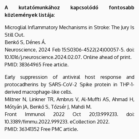
A kutatómunkához kapcsolódó fontosabb
közlemények listája:
Microglial Inflammatory Mechanisms in Stroke: The Jury Is
Still Out.
Benkő S, Dénes Á.
Neuroscience, 2024 Feb 15:S0306-4522(24)00057-5. doi:
10.1016/j.neuroscience.2024.02.07. Online ahead of print.
PMID: 38364965 Free article.
Early suppression of antiviral host response and
protocadherins by SARS-CoV-2 Spike protein in THP-1-
derived macrophage-like cells.
Miltner N, Linkner TR, Ambrus V, Al-Muffti AS, Ahmad H,
Mótyán JA, Benkő S, Tőzsér J, Mahdi M.
Front Immunol 2022 Oct 20;13:999233. doi:
10.3389/fimmu.2022.999233. eCollection 2022.
PMID: 36341352 Free PMC article.