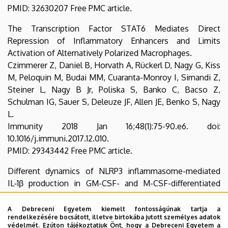
PMID: 32630207 Free PMC article.
The Transcription Factor STAT6 Mediates Direct
Repression of Inflammatory Enhancers and Limits
Activation of Alternatively Polarized Macrophages.
Czimmerer Z, Daniel B, Horvath A, Rückerl D, Nagy G, Kiss
M, Peloquin M, Budai MM, Cuaranta-Monroy I, Simandi Z,
Steiner L, Nagy B Jr, Poliska S, Banko C, Bacso Z,
Schulman IG, Sauer S, Deleuze JF, Allen JE, Benko S, Nagy
L.
Immunity 2018 Jan 16;48(1):75-90.e6. doi:
10.1016/j.immuni.2017.12.010.
PMID: 29343442 Free PMC article.
Different dynamics of NLRP3 inflammasome-mediated
IL‑1β production in GM-CSF- and M-CSF-differentiated
human macrophages.
Budai MM, Tőzsér J, Benkő S.
A Debreceni Egyetem kiemelt fontosságúnak tartja a
rendelkezésére bocsátott, illetve birtokába jutott személyes adatok
J Leukoc Biol 2017 Jun;101(6):1335-1347. doi:
védelmét. Ezúton tájékoztatjuk Önt, hogy a Debreceni Egyetem a