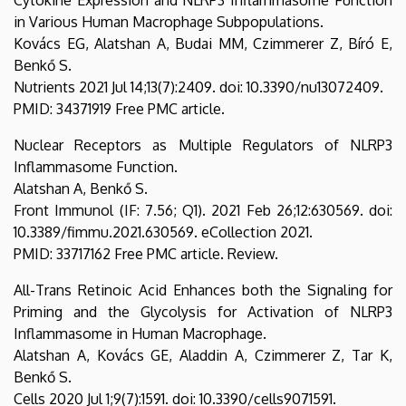
in Various Human Macrophage Subpopulations.
Kovács EG, Alatshan A, Budai MM, Czimmerer Z, Bíró E,
Benkő S.
Nutrients 2021 Jul 14;13(7):2409. doi: 10.3390/nu13072409.
PMID: 34371919 Free PMC article.
Nuclear Receptors as Multiple Regulators of NLRP3
Inflammasome Function.
Alatshan A, Benkő S.
Front Immunol (IF: 7.56; Q1). 2021 Feb 26;12:630569. doi:
10.3389/fimmu.2021.630569. eCollection 2021.
PMID: 33717162 Free PMC article. Review.
All-Trans Retinoic Acid Enhances both the Signaling for
Priming and the Glycolysis for Activation of NLRP3
Inflammasome in Human Macrophage.
Alatshan A, Kovács GE, Aladdin A, Czimmerer Z, Tar K,
Benkő S.
Cells 2020 Jul 1;9(7):1591. doi: 10.3390/cells9071591.