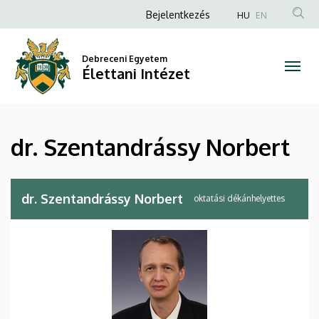
dr.
Ugrás
Anonim
Bejelentkezés
HU
EN
a
Felhasználói
Szentandrássy
tartalomra
fiók
Debreceni Egyetem
Norbert
Élettani Intézet
menüje
|
Élettani
dr. Szentandrássy Norbert
Intézet
dr. Szentandrássy Norbert
oktatási dékánhelyettes