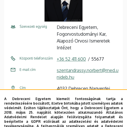
Szervezeti egység
Debreceni Egyetem,
Fogorvostudományi Kar,
Alapozó Orvosi Ismeretek
Intézet
Központi telefonszám
+36 52 411 600
55677
E-mail cím
szentandrassy.norbert@med.u
nideb.hu
Cím
4032 Debrecen Nagyerdei
körút 98
A Debreceni Egyetem kiemelt fontosságúnak tartja a
rendelkezésére bocsátott, illetve birtokába jutott személyes adatok
Épület
Elméleti négyszög, U épület
védelmét. Ezúton tájékoztatjuk Önt, hogy a Debreceni Egyetem a
2018. május 25. napjától kötelezően alkalmazandó Általános
Adatvédelmi Rendelet alapján felülvizsgálta folyamatait és
Emelet, ajtó
2. emelet
beépítette a GDPR előírásait az adatkezelési és adatvédelmi
tevékenységébe. A felhasználók személyes adatait a Debreceni