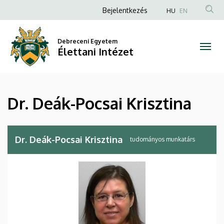
Dr.
Ugrás
Anonim
Bejelentkezés
HU
EN
a
Felhasználói
Deák-
tartalomra
fiók
Debreceni Egyetem
Pocsai
Élettani Intézet
menüje
Krisztina
|
Dr. Deák-Pocsai Krisztina
Élettani
Intézet
Dr. Deák-Pocsai Krisztina
tudományos munkatárs