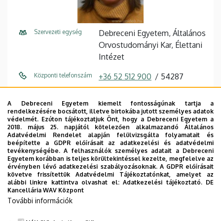
Szervezeti egység
Debreceni Egyetem, Általános
Orvostudományi Kar, Élettani
Intézet
Központi telefonszám
+36 52 512 900
54287
E-mail cím
deak-
A Debreceni Egyetem kiemelt fontosságúnak tartja a
pocsai.krisztina@med.unideb.
rendelkezésére bocsátott, illetve birtokába jutott személyes adatok
hu
védelmét. Ezúton tájékoztatjuk Önt, hogy a Debreceni Egyetem a
2018. május 25. napjától kötelezően alkalmazandó Általános
Adatvédelmi Rendelet alapján felülvizsgálta folyamatait és
Cím
4032 Debrecen, Nagyerdei
beépítette a GDPR előírásait az adatkezelési és adatvédelmi
körút 98.
tevékenységébe. A felhasználók személyes adatait a Debreceni
Egyetem korábban is teljes körültekintéssel kezelte, megfelelve az
érvényben lévő adatkezelési szabályozásoknak. A GDPR előírásait
Épület
Elméleti négyszög, U épület
követve frissítettük Adatvédelmi Tájékoztatónkat, amelyet az
alábbi linkre kattintva olvashat el:
Adatkezelési tájékoztató.
DE
Emelet, ajtó
1. emelet
Kancellária WAV Központ
További információk
Weboldal
Szervezeti weboldal