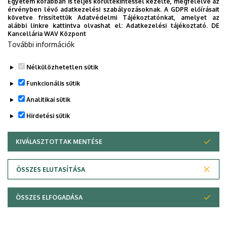
Egyetem korábban is teljes körültekintéssel kezelte, megfelelve az
érvényben lévő adatkezelési szabályozásoknak. A GDPR előírásait
Tudóstér profil
követve frissítettük Adatvédelmi Tájékoztatónkat, amelyet az
alábbi linkre kattintva olvashat el:
Adatkezelési tájékoztató.
DE
Leírás
Kancellária WAV Központ
Önéletrajz
További információk
CV Eng
Nélkülözhetetlen sütik
Funkcionális sütik
Analitikai sütik
Hirdetési sütik
KIVÁLASZTOTTAK MENTÉSE
WITHDRAW CONSENT
Adatvédelem
Adatvédelem
ÖSSZES ELUTASÍTÁSA
Technikai információk
ÖSSZES ELFOGADÁSA
Copyright © 2026 Unideb