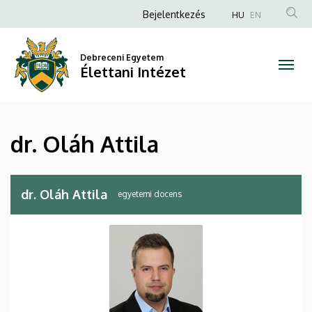
dr.
Ugrás
Anonim
Bejelentkezés
HU
EN
a
Felhasználói
Oláh
tartalomra
fiók
Debreceni Egyetem
Attila
Élettani Intézet
menüje
|
Élettani
dr. Oláh Attila
Intézet
dr. Oláh Attila
egyetemi docens