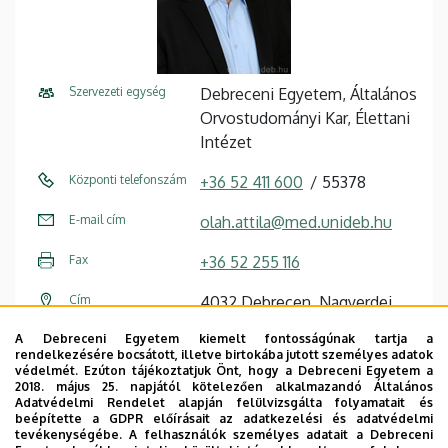
Szervezeti egység
Debreceni Egyetem, Általános
Orvostudományi Kar, Élettani
Intézet
Központi telefonszám
+36 52 411 600
55378
E-mail cím
olah.attila@med.unideb.hu
Fax
+36 52 255 116
Cím
4032 Debrecen, Nagyerdei
körút 98.
A Debreceni Egyetem kiemelt fontosságúnak tartja a
rendelkezésére bocsátott, illetve birtokába jutott személyes adatok
Épület
Elméleti négyszög, U épület
védelmét. Ezúton tájékoztatjuk Önt, hogy a Debreceni Egyetem a
2018. május 25. napjától kötelezően alkalmazandó Általános
Adatvédelmi Rendelet alapján felülvizsgálta folyamatait és
Emelet, ajtó
1. emelet
beépítette a GDPR előírásait az adatkezelési és adatvédelmi
tevékenységébe. A felhasználók személyes adatait a Debreceni
Weboldal
Szervezeti weboldal