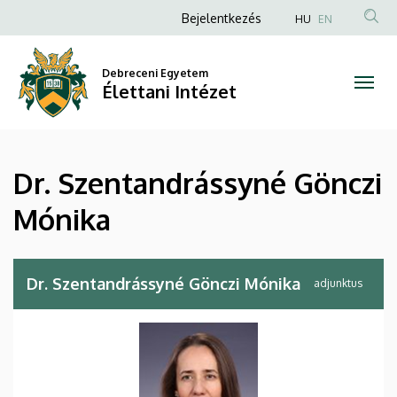
Dr.
Ugrás
Anonim
Bejelentkezés
HU
EN
a
Felhasználói
Szentandrássyné
tartalomra
fiók
Debreceni Egyetem
Gönczi
Élettani Intézet
menüje
Mónika
|
Dr. Szentandrássyné Gönczi
Élettani
Mónika
Intézet
Dr. Szentandrássyné Gönczi Mónika
adjunktus