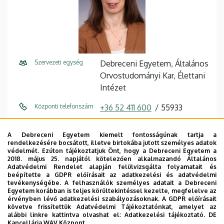
Szervezeti egység
Debreceni Egyetem, Általános
Orvostudományi Kar, Élettani
Intézet
Központi telefonszám
+36 52 411 600
55933
E-mail cím
gonczi.monika@med.unideb.h
A Debreceni Egyetem kiemelt fontosságúnak tartja a
u
rendelkezésére bocsátott, illetve birtokába jutott személyes adatok
védelmét. Ezúton tájékoztatjuk Önt, hogy a Debreceni Egyetem a
Cím
4032 Debrecen, Nagyerdei
2018. május 25. napjától kötelezően alkalmazandó Általános
Adatvédelmi Rendelet alapján felülvizsgálta folyamatait és
körút 98.
beépítette a GDPR előírásait az adatkezelési és adatvédelmi
tevékenységébe. A felhasználók személyes adatait a Debreceni
Épület
Elméleti négyszög, U épület
Egyetem korábban is teljes körültekintéssel kezelte, megfelelve az
érvényben lévő adatkezelési szabályozásoknak. A GDPR előírásait
követve frissítettük Adatvédelmi Tájékoztatónkat, amelyet az
Emelet, ajtó
1. emelet, 1-10
alábbi linkre kattintva olvashat el:
Adatkezelési tájékoztató.
DE
Kancellária WAV Központ