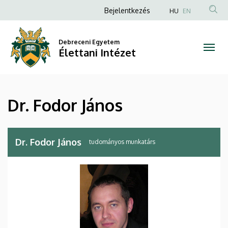
Dr.
Ugrás
Anonim
Bejelentkezés
HU
EN
a
Felhasználói
Fodor
tartalomra
fiók
Debreceni Egyetem
János
Élettani Intézet
menüje
|
Élettani
Dr. Fodor János
Intézet
Dr. Fodor János
tudományos munkatárs