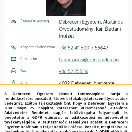
Szervezeti egység
Debreceni Egyetem, Általános
Orvostudományi Kar, Élettani
Intézet
Központi telefonszám
+36 52 411 600
55647
E-mail cím
fodor.janos@med.unideb.hu
Fax
+36 52 255 116
Cím
4032 Debrecen, Nagyerdei
körút 98.
A Debreceni Egyetem kiemelt fontosságúnak tartja a
rendelkezésére bocsátott, illetve birtokába jutott személyes adatok
Épület
Elméleti négyszög, U épület
védelmét. Ezúton tájékoztatjuk Önt, hogy a Debreceni Egyetem a
2018. május 25. napjától kötelezően alkalmazandó Általános
Adatvédelmi Rendelet alapján felülvizsgálta folyamatait és
Emelet, ajtó
2. emelet, 2-5
beépítette a GDPR előírásait az adatkezelési és adatvédelmi
tevékenységébe. A felhasználók személyes adatait a Debreceni
Weboldal
Szervezeti weboldal
Egyetem korábban is teljes körültekintéssel kezelte, megfelelve az
érvényben lévő adatkezelési szabályozásoknak. A GDPR előírásait