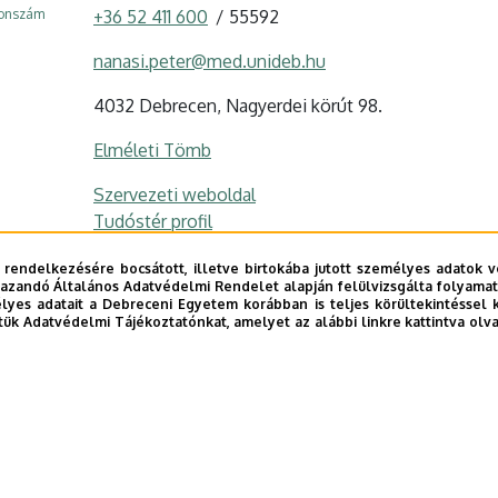
fonszám
+36 52 411 600
55592
nanasi.peter@med.unideb.hu
4032 Debrecen, Nagyerdei körút 98.
Elméleti Tömb
Szervezeti weboldal
Tudóstér profil
 rendelkezésére bocsátott, illetve birtokába jutott személyes adatok v
azandó Általános Adatvédelmi Rendelet alapján felülvizsgálta folyamata
yes adatait a Debreceni Egyetem korábban is teljes körültekintéssel 
tük Adatvédelmi Tájékoztatónkat, amelyet az alábbi linkre kattintva olv