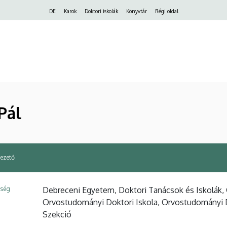
Felső
DE
Karok
Doktori iskolák
Könyvtár
Régi oldal
navigáció
Pál
vezető
ység
Debreceni Egyetem, Doktori Tanácsok és Iskolák,
Orvostudományi Doktori Iskola, Orvostudományi 
Szekció