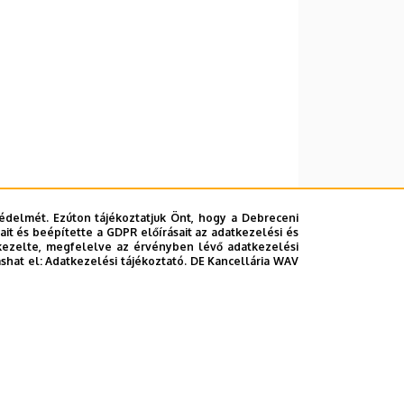
édelmét. Ezúton tájékoztatjuk Önt, hogy a Debreceni
it és beépítette a GDPR előírásait az adatkezelési és
kezelte, megfelelve az érvényben lévő adatkezelési
ashat el:
Adatkezelési tájékoztató.
DE Kancellária WAV