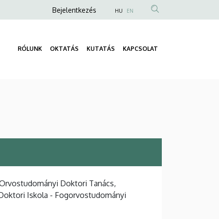
Anonim
Bejelentkezés
HU
EN
Felhasználói
fiók
RÓLUNK
OKTATÁS
KUTATÁS
KAPCSOLAT
menüje
Fő
navigáció
 Orvostudományi Doktori Tanács,
Doktori Iskola - Fogorvostudományi