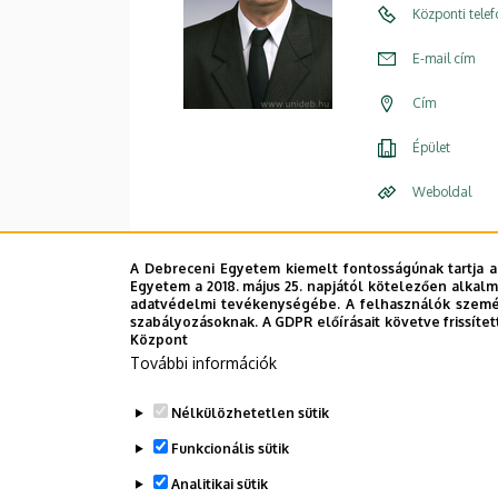
Központi tele
E-mail cím
Cím
Épület
Weboldal
Leírás
A Debreceni Egyetem kiemelt fontosságúnak tartja a
Önéletrajz
Egyetem a 2018. május 25. napjától kötelezően alkalm
adatvédelmi tevékenységébe. A felhasználók személ
CV Eng
szabályozásoknak. A GDPR előírásait követve frissítet
Központ
További információk
Nélkülözhetetlen sütik
Funkcionális sütik
Analitikai sütik