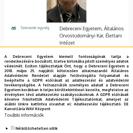
Szervezeti egység
Debreceni Egyetem, Általános
Orvostudományi Kar, Élettani
Intézet
Központi telefonszám
+36 52 411 600
55647
A Debreceni Egyetem kiemelt fontosságúnak tartja a
rendelkezésére bocsátott, illetve birtokába jutott személyes adatok
E-mail cím
olah.tamas@med.unideb.hu
védelmét. Ezúton tájékoztatjuk Önt, hogy a Debreceni Egyetem a
2018. május 25. napjától kötelezően alkalmazandó Általános
Adatvédelmi Rendelet alapján felülvizsgálta folyamatait és
Cím
4032 Debrecen Nagyerdei
beépítette a GDPR előírásait az adatkezelési és adatvédelmi
körút 98
tevékenységébe. A felhasználók személyes adatait a Debreceni
Egyetem korábban is teljes körültekintéssel kezelte, megfelelve az
érvényben lévő adatkezelési szabályozásoknak. A GDPR előírásait
Épület
Elméleti négyszög, U épület
követve frissítettük Adatvédelmi Tájékoztatónkat, amelyet az
alábbi linkre kattintva olvashat el:
Adatkezelési tájékoztató.
DE
Emelet, ajtó
2. emelet, 2-5
Kancellária WAV Központ
További információk
Weboldal
Szervezeti weboldal
Nélkülözhetetlen sütik