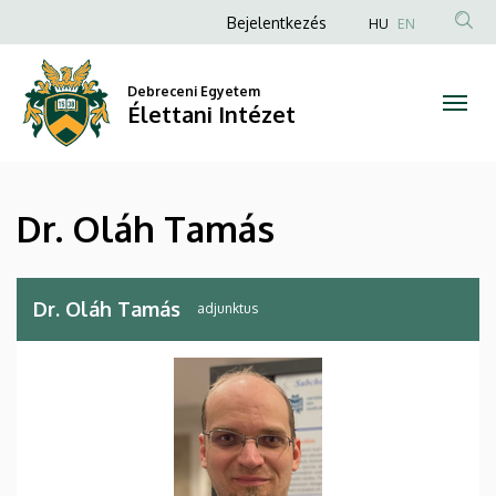
Dr.
Ugrás
Anonim
Bejelentkezés
HU
EN
a
Felhasználói
Oláh
tartalomra
fiók
Debreceni Egyetem
Tamás
Élettani Intézet
menüje
|
Élettani
Dr. Oláh Tamás
Intézet
Dr. Oláh Tamás
adjunktus