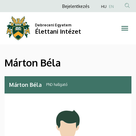
Márton
Ugrás
Anonim
Bejelentkezés
HU
EN
a
Felhasználói
Béla
tartalomra
fiók
Debreceni Egyetem
|
Élettani Intézet
menüje
Élettani
Intézet
Márton Béla
Márton Béla
PhD hallgató