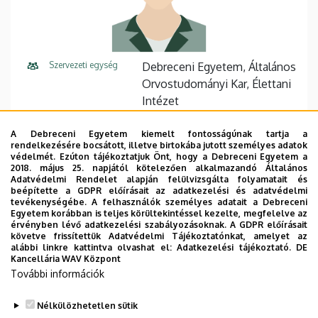
Szervezeti egység
Debreceni Egyetem, Általános
Orvostudományi Kar, Élettani
Intézet
Központi telefonszám
+36 52 411 600
55298
A Debreceni Egyetem kiemelt fontosságúnak tartja a
rendelkezésére bocsátott, illetve birtokába jutott személyes adatok
E-mail cím
marton.bela@med.unideb.hu
védelmét. Ezúton tájékoztatjuk Önt, hogy a Debreceni Egyetem a
2018. május 25. napjától kötelezően alkalmazandó Általános
Adatvédelmi Rendelet alapján felülvizsgálta folyamatait és
Cím
4032 Debrecen Nagyerdei
beépítette a GDPR előírásait az adatkezelési és adatvédelmi
körút 98
tevékenységébe. A felhasználók személyes adatait a Debreceni
Egyetem korábban is teljes körültekintéssel kezelte, megfelelve az
érvényben lévő adatkezelési szabályozásoknak. A GDPR előírásait
Épület
Elméleti négyszög, U épület
követve frissítettük Adatvédelmi Tájékoztatónkat, amelyet az
alábbi linkre kattintva olvashat el:
Adatkezelési tájékoztató.
DE
Emelet, ajtó
alagsor, E-1.06
Kancellária WAV Központ
További információk
Weboldal
Szervezeti weboldal
Nélkülözhetetlen sütik