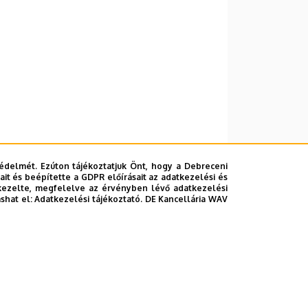
édelmét. Ezúton tájékoztatjuk Önt, hogy a Debreceni
it és beépítette a GDPR előírásait az adatkezelési és
kezelte, megfelelve az érvényben lévő adatkezelési
ashat el:
Adatkezelési tájékoztató.
DE Kancellária WAV