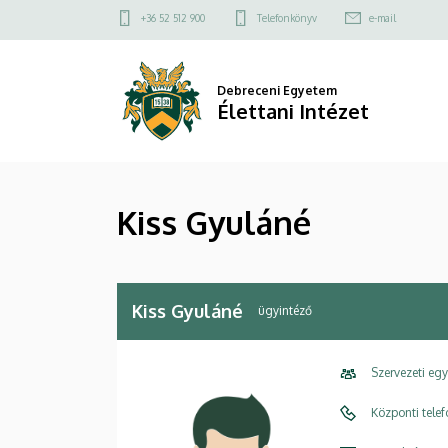
Kiss
Ugrás
Felső
+36 52 512 900
Telefonkönyv
e-mail
a
kapcsolat
Gyuláné
tartalomra
menü
|
Debreceni Egyetem
Élettani Intézet
Élettani
Intézet
Kiss Gyuláné
Kiss Gyuláné
ügyintéző
Szervezeti eg
Központi tele