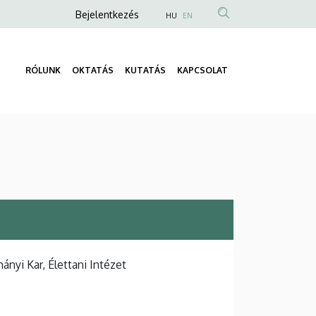
Anonim
Bejelentkezés
HU
EN
Felhasználói
fiók
RÓLUNK
OKTATÁS
KUTATÁS
KAPCSOLAT
menüje
Fő
navigáció
yi Kar, Élettani Intézet