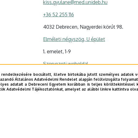
kiss.gyulane@med.unideb.hu
+36 52 255 116
4032 Debrecen, Nagyerdei körút 98.
Elméleti négyszög, U épület
1. emelet, 1-9
Szervezeti weboldal
 rendelkezésére bocsátott, illetve birtokába jutott személyes adatok v
azandó Általános Adatvédelmi Rendelet alapján felülvizsgálta folyamata
yes adatait a Debreceni Egyetem korábban is teljes körültekintéssel 
tük Adatvédelmi Tájékoztatónkat, amelyet az alábbi linkre kattintva olv