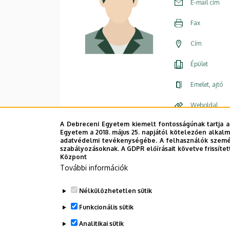
E-mail cím
Fax
Cím
Épület
Emelet, ajtó
Weboldal
A Debreceni Egyetem kiemelt fontosságúnak tartja a
Egyetem a 2018. május 25. napjától kötelezően alkalm
adatvédelmi tevékenységébe. A felhasználók személ
szabályozásoknak. A GDPR előírásait követve frissítet
Központ
További információk
Nélkülözhetetlen sütik
Funkcionális sütik
Analitikai sütik