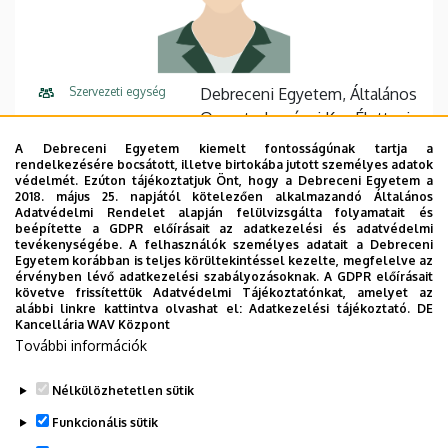
Szervezeti egység
Debreceni Egyetem, Általános
Orvostudományi Kar, Élettani
Intézet
A Debreceni Egyetem kiemelt fontosságúnak tartja a
rendelkezésére bocsátott, illetve birtokába jutott személyes adatok
Központi telefonszám
+36 52 411 600
55298
védelmét. Ezúton tájékoztatjuk Önt, hogy a Debreceni Egyetem a
2018. május 25. napjától kötelezően alkalmazandó Általános
Adatvédelmi Rendelet alapján felülvizsgálta folyamatait és
Cím
4032 Debrecen Nagyerdei
beépítette a GDPR előírásait az adatkezelési és adatvédelmi
körút 98
tevékenységébe. A felhasználók személyes adatait a Debreceni
Egyetem korábban is teljes körültekintéssel kezelte, megfelelve az
érvényben lévő adatkezelési szabályozásoknak. A GDPR előírásait
Épület
Elméleti négyszög, U épület
követve frissítettük Adatvédelmi Tájékoztatónkat, amelyet az
alábbi linkre kattintva olvashat el:
Adatkezelési tájékoztató.
DE
Emelet, ajtó
alagsor, E 1.06
Kancellária WAV Központ
További információk
Weboldal
Szervezeti weboldal
Nélkülözhetetlen sütik
Funkcionális sütik