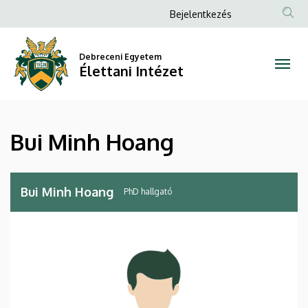
Bui
Ugrás
Anonim
Bejelentkezés
a
Felhasználói
Minh
tartalomra
fiók
Debreceni Egyetem
Hoang
Élettani Intézet
menüje
|
Élettani
Bui Minh Hoang
Intézet
Bui Minh Hoang
PhD hallgató