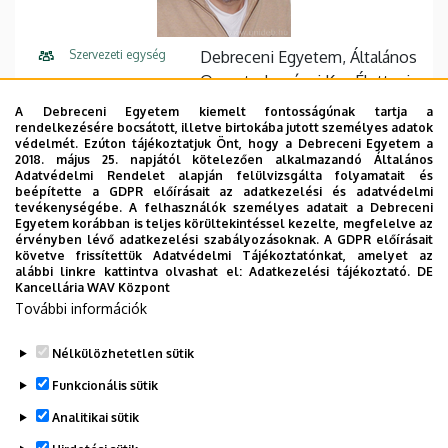
Szervezeti egység
Debreceni Egyetem, Általános
Orvostudományi Kar, Élettani
Intézet
A Debreceni Egyetem kiemelt fontosságúnak tartja a
rendelkezésére bocsátott, illetve birtokába jutott személyes adatok
Központi telefonszám
+36 52 411 600
védelmét. Ezúton tájékoztatjuk Önt, hogy a Debreceni Egyetem a
2018. május 25. napjától kötelezően alkalmazandó Általános
Adatvédelmi Rendelet alapján felülvizsgálta folyamatait és
E-mail cím
nagy.istvan@med.unideb.hu
beépítette a GDPR előírásait az adatkezelési és adatvédelmi
tevékenységébe. A felhasználók személyes adatait a Debreceni
Cím
4032 Debrecen, Nagyerdei
Egyetem korábban is teljes körültekintéssel kezelte, megfelelve az
érvényben lévő adatkezelési szabályozásoknak. A GDPR előírásait
körút 98.
követve frissítettük Adatvédelmi Tájékoztatónkat, amelyet az
alábbi linkre kattintva olvashat el:
Adatkezelési tájékoztató.
DE
Épület
Elméleti négyszög, U épület
Kancellária WAV Központ
További információk
Weboldal
Szervezeti weboldal
Nélkülözhetetlen sütik
Funkcionális sütik
Analitikai sütik