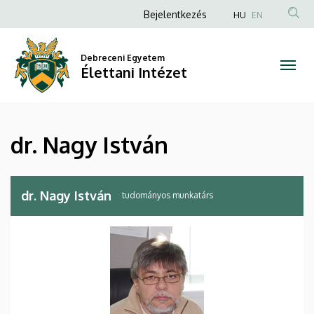
dr.
Ugrás
Anonim
Bejelentkezés
HU
EN
a
Felhasználói
Nagy
tartalomra
fiók
Debreceni Egyetem
István
Élettani Intézet
menüje
|
Élettani
dr. Nagy István
Intézet
dr. Nagy István
tudományos munkatárs