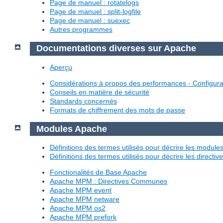
Page de manuel : rotatelogs
Page de manuel : split-logfile
Page de manuel : suexec
Autres programmes
Documentations diverses sur Apache
Aperçu
Considérations à propos des performances - Configura
Conseils en matière de sécurité
Standards concernés
Formats de chiffrement des mots de passe
Modules Apache
Définitions des termes utilisés pour décrire les modul
Définitions des termes utilisés pour décrire les directi
Fonctionalités de Base Apache
Apache MPM : Directives Communes
Apache MPM event
Apache MPM netware
Apache MPM os2
Apache MPM prefork