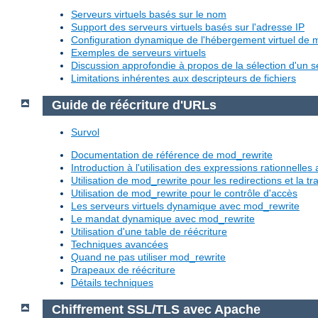
Serveurs virtuels basés sur le nom
Support des serveurs virtuels basés sur l'adresse IP
Configuration dynamique de l'hébergement virtuel de
Exemples de serveurs virtuels
Discussion approfondie à propos de la sélection d'un se
Limitations inhérentes aux descripteurs de fichiers
Guide de réécriture d'URLs
Survol
Documentation de référence de mod_rewrite
Introduction à l'utilisation des expressions rationnelle
Utilisation de mod_rewrite pour les redirections et la 
Utilisation de mod_rewrite pour le contrôle d'accès
Les serveurs virtuels dynamique avec mod_rewrite
Le mandat dynamique avec mod_rewrite
Utilisation d'une table de réécriture
Techniques avancées
Quand ne pas utiliser mod_rewrite
Drapeaux de réécriture
Détails techniques
Chiffrement SSL/TLS avec Apache