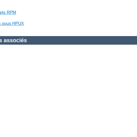
uets RPM
es sous HPUX
s associés