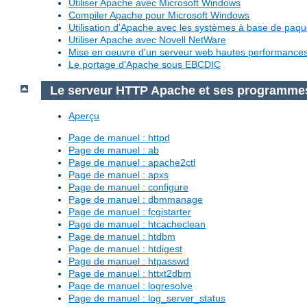
Utiliser Apache avec Microsoft Windows
Compiler Apache pour Microsoft Windows
Utilisation d'Apache avec les systèmes à base de paq
Utiliser Apache avec Novell NetWare
Mise en oeuvre d'un serveur web hautes performanc
Le portage d'Apache sous EBCDIC
Le serveur HTTP Apache et ses programme
Aperçu
Page de manuel : httpd
Page de manuel : ab
Page de manuel : apache2ctl
Page de manuel : apxs
Page de manuel : configure
Page de manuel : dbmmanage
Page de manuel : fcgistarter
Page de manuel : htcacheclean
Page de manuel : htdbm
Page de manuel : htdigest
Page de manuel : htpasswd
Page de manuel : httxt2dbm
Page de manuel : logresolve
Page de manuel : log_server_status