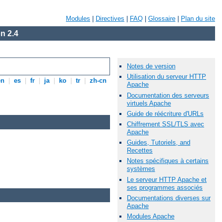
Modules
|
Directives
|
FAQ
|
Glossaire
|
Plan du site
n 2.4
Notes de version
Utilisation du serveur HTTP
en
|
es
|
fr
|
ja
|
ko
|
tr
|
zh-cn
Apache
Documentation des serveurs
virtuels Apache
Guide de réécriture d'URLs
Chiffrement SSL/TLS avec
Apache
Guides, Tutoriels, and
Recettes
Notes spécifiques à certains
systèmes
Le serveur HTTP Apache et
ses programmes associés
Documentations diverses sur
Apache
Modules Apache