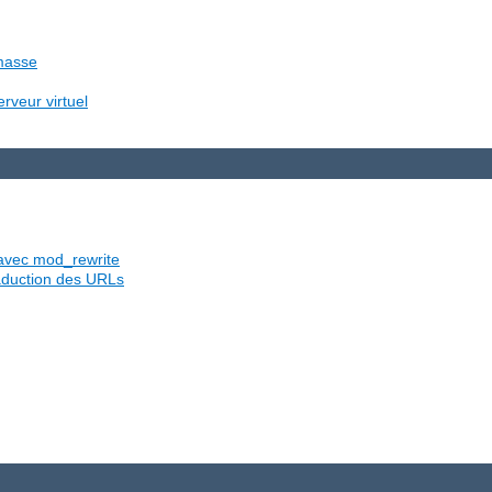
 masse
rveur virtuel
s avec mod_rewrite
traduction des URLs