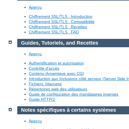
Aperçu
Chiffrement SSL/TLS : Introduction
Chiffrement SSL/TLS : Compatibilité
Chiffrement SSL/TLS : Recettes
Chiffrement SSL/TLS : FAQ
Guides, Tutoriels, and Recettes
Aperçu
Authentification et autorisation
Contrôle d'accès
Contenu dynamique avec CGI
Introduction aux Inclusions côté serveur (Server Side I
Fichiers .htaccess
Répertoires web des utilisateurs
Guide de configuration des mandataires inverses
Guide HTTP/2
Notes spécifiques à certains systèmes
Aperçu