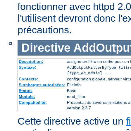
fonctionner avec httpd 2.
l'utilisent devront donc l
précautions.
Directive
AddOutput
Description:
assigne un filtre en sortie pour un
Syntaxe:
AddOutputFilterByType
filtr
[
type_de_média
] ...
Contexte:
configuration globale, serveur virtu
Surcharges autorisées:
FileInfo
Statut:
Base
Module:
mod_filter
Compatibilité:
Présentait de sévères limitations 
version 2.3.7
Cette directive active un
f