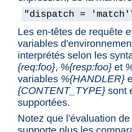
"dispatch = 'match'
Les en-têtes de requête e
variables d'environnemen
interprétés selon les syn
{req:foo}
,
%{resp:foo}
et
%
variables
%{HANDLER}
e
{CONTENT_TYPE}
sont 
supportées.
Notez que l'évaluation de
supporte plus les compar