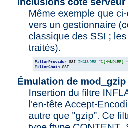
Inclusions côté serveur 
Même exemple que ci-
vers un gestionnaire 
classique des SSI ; les 
traités).
FilterProvider
 SSI 
INCLUDES
"%{HANDLER} 
FilterChain
 SSI
Émulation de mod_gzip
Insertion du filtre INF
l'en-tête Accept-Encod
autre que "gzip". Ce fil
type ftype CONTENT_