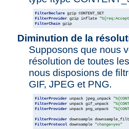
FilterDeclare
FilterProvider
 gzip inflate 
"%{req:Accep
FilterChain
 gzip
Diminution de la résolu
Supposons que nous vo
résolution de toutes l
nous disposions de filt
GIF, JPEG et PNG.
FilterProvider
 unpack jpeg_unpack 
"%{CON
FilterProvider
 unpack gif_unpack  
"%{CON
FilterProvider
 unpack png_unpack  
"%{CON
FilterProvider
 downsample downsample_fil
FilterProtocol
 downsample 
"change=yes"