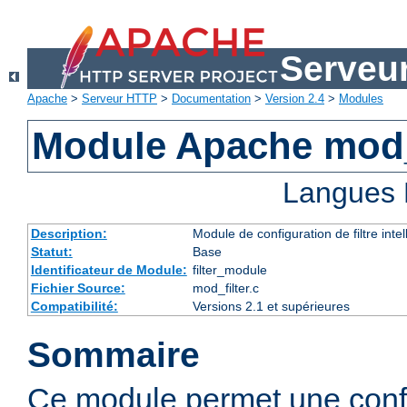
Serveu
Apache
>
Serveur HTTP
>
Documentation
>
Version 2.4
>
Modules
Module Apache mod_
Langues 
Description:
Module de configuration de filtre inte
Statut:
Base
Identificateur de Module:
filter_module
Fichier Source:
mod_filter.c
Compatibilité:
Versions 2.1 et supérieures
Sommaire
Ce module permet une config