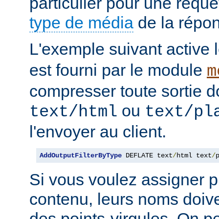
particulier pour une requê
type de média
de la répo
L'exemple suivant active le
est fourni par le module
m
compresser toute sortie d
ou
text/html
text/pl
l'envoyer au client.
AddOutputFilterByType
 DEFLATE text
/
html text
/
Si vous voulez assigner pl
contenu, leurs noms doive
des points-virgules. On pe