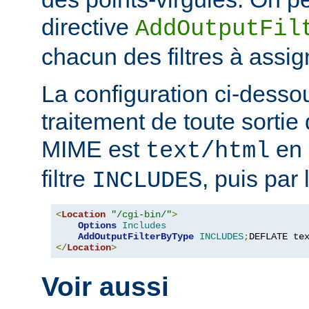
directive
AddOutputFil
chacun des filtres à assig
La configuration ci-desso
traitement de toute sortie 
MIME est
en 
text/html
filtre
, puis par l
INCLUDES
<
Location
"/cgi-bin/"
>
Options
Includes
AddOutputFilterByType
INCLUDES
;
DEFLATE te
</
Location
>
Voir aussi