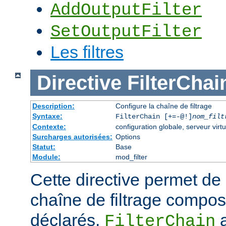
AddOutputFilter
SetOutputFilter
Les filtres
Directive
FilterChai
Description:
Configure la chaîne de filtrage
Syntaxe:
FilterChain [+=-@!]
nom_filt
Contexte:
configuration globale, serveur virtu
Surcharges autorisées:
Options
Statut:
Base
Module:
mod_filter
Cette directive permet de
chaîne de filtrage composé
déclarés.
a
FilterChain