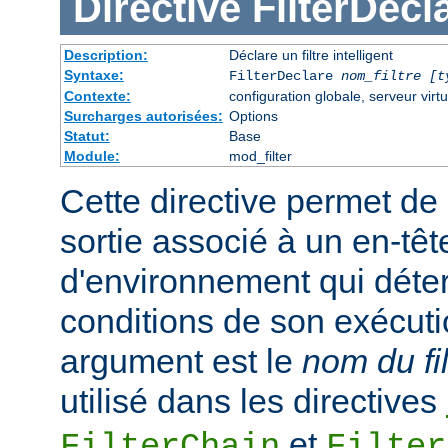
Directive
FilterDecl
Description:
Déclare un filtre intelligent
Syntaxe:
FilterDeclare
nom_filtre
[t
Contexte:
configuration globale, serveur virtu
Surcharges autorisées:
Options
Statut:
Base
Module:
mod_filter
Cette directive permet de 
sortie associé à un en-têt
d'environnement qui déte
conditions de son exécuti
argument est le
nom du fil
utilisé dans les directives
et
FilterChain
Filter