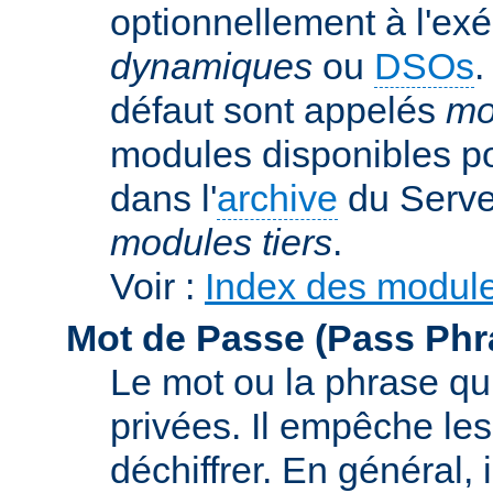
optionnellement à l'ex
dynamiques
ou
DSOs
.
défaut sont appelés
mo
modules disponibles p
dans l'
archive
du Serve
modules tiers
.
Voir :
Index des modul
Mot de Passe (Pass Phr
Le mot ou la phrase qui
privées. Il empêche les
déchiffrer. En général, 