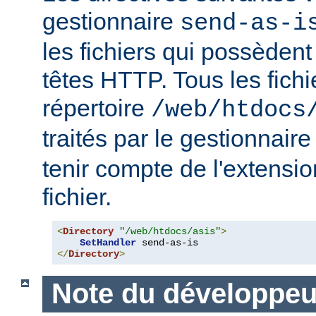
gestionnaire
send-as-i
les fichiers qui possèdent
têtes HTTP. Tous les fichi
répertoire
/web/htdocs
traités par le gestionnair
tenir compte de l'extensi
fichier.
<
Directory
"/web/htdocs/asis"
>
SetHandler
</
Directory
>
Note du développeu