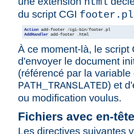
une extension
décle
html
du script CGI
footer.pl
Action
 add-footer 
/
cgi-bin
/
footer
.
AddHandler
 add-footer 
.
html
À ce moment-là, le script
d'envoyer le document in
(référencé par la variabl
) et d
PATH_TRANSLATED
ou modification voulus.
Fichiers avec en-tê
Les directives suivantes v