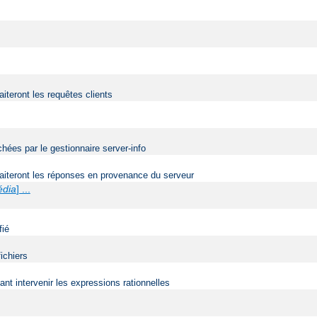
aiteront les requêtes clients
ées par le gestionnaire server-info
traiteront les réponses en provenance du serveur
édia
] ...
fié
ichiers
t intervenir les expressions rationnelles