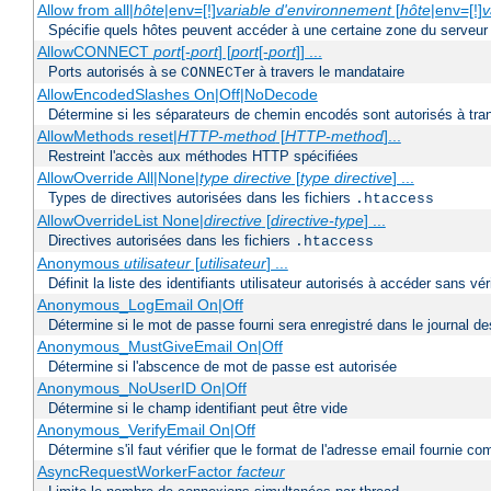
Allow from all|
hôte
|env=[!]
variable d'environnement
[
hôte
|env=[!]
v
Spécifie quels hôtes peuvent accéder à une certaine zone du serveur
AllowCONNECT
port
[-
port
] [
port
[-
port
]] ...
Ports autorisés à se
er à travers le mandataire
CONNECT
AllowEncodedSlashes On|Off|NoDecode
Détermine si les séparateurs de chemin encodés sont autorisés à tran
AllowMethods reset|
HTTP-method
[
HTTP-method
]...
Restreint l'accès aux méthodes HTTP spécifiées
AllowOverride All|None|
type directive
[
type directive
] ...
Types de directives autorisées dans les fichiers
.htaccess
AllowOverrideList None|
directive
[
directive-type
] ...
Directives autorisées dans les fichiers
.htaccess
Anonymous
utilisateur
[
utilisateur
] ...
Définit la liste des identifiants utilisateur autorisés à accéder sans v
Anonymous_LogEmail On|Off
Détermine si le mot de passe fourni sera enregistré dans le journal de
Anonymous_MustGiveEmail On|Off
Détermine si l'abscence de mot de passe est autorisée
Anonymous_NoUserID On|Off
Détermine si le champ identifiant peut être vide
Anonymous_VerifyEmail On|Off
Détermine s'il faut vérifier que le format de l'adresse email fournie 
AsyncRequestWorkerFactor
facteur