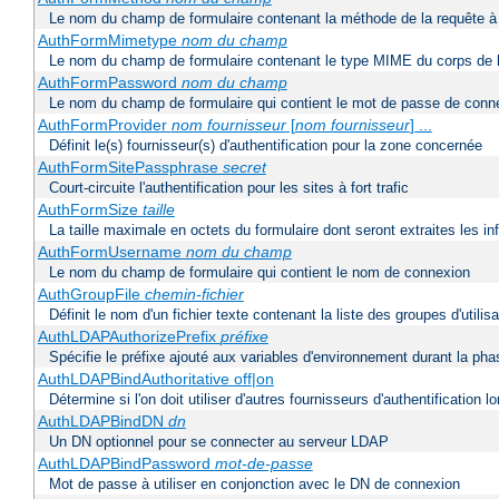
Le nom du champ de formulaire contenant la méthode de la requête à 
AuthFormMimetype
nom du champ
Le nom du champ de formulaire contenant le type MIME du corps de l
AuthFormPassword
nom du champ
Le nom du champ de formulaire qui contient le mot de passe de conn
AuthFormProvider
nom fournisseur
[
nom fournisseur
] ...
Définit le(s) fournisseur(s) d'authentification pour la zone concernée
AuthFormSitePassphrase
secret
Court-circuite l'authentification pour les sites à fort trafic
AuthFormSize
taille
La taille maximale en octets du formulaire dont seront extraites les i
AuthFormUsername
nom du champ
Le nom du champ de formulaire qui contient le nom de connexion
AuthGroupFile
chemin-fichier
Définit le nom d'un fichier texte contenant la liste des groupes d'utilis
AuthLDAPAuthorizePrefix
préfixe
Spécifie le préfixe ajouté aux variables d'environnement durant la phas
AuthLDAPBindAuthoritative off|on
Détermine si l'on doit utiliser d'autres fournisseurs d'authentification
AuthLDAPBindDN
dn
Un DN optionnel pour se connecter au serveur LDAP
AuthLDAPBindPassword
mot-de-passe
Mot de passe à utiliser en conjonction avec le DN de connexion