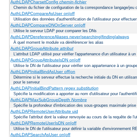
AuthLDAPCharsetConfig
chemin-fichier
Chemin du fichier de configuration de la correspondance langage/jeu 
AuthLDAPCompareAsUser on|off
Utilisation des données d'authentification de l'utilisateur pour effectue
AuthLDAPCompareDNOnServer on|off
Utilise le serveur LDAP pour comparer les DNs
AuthLDAPDereferenceAliases never|searching|finding|always
À quel moment le module va déréférencer les alias
AuthLDAPGroupAttribute
attribut
L'attribut LDAP utilisé pour vérifier l'appartenance d'un utilisateur à un
AuthLDAPGroupAttributeIsDN on|off
Utilise le DN de l'utilisateur pour vérifier son appartenance à un group
AuthLDAPInitialBindAsUser off|on
Détermine si le serveur effectue la recherche initiale du DN en utilisa
pour le serveur
AuthLDAPInitialBindPattern
regex
substitution
Spécifie la modification a apporter au nom d'utilisateur pour l'authen
AuthLDAPMaxSubGroupDepth
Nombre
Spécifie la profondeur d'imbrication des sous-groupes maximale prise 
AuthLDAPRemoteUserAttribute uid
Spécifie l'attribut dont la valeur renvoyée au cours de la requête de 
AuthLDAPRemoteUserIsDN on|off
Utilise le DN de l'utilisateur pour définir la variable d'environnem
AuthLDAPSearchAsUser on|off