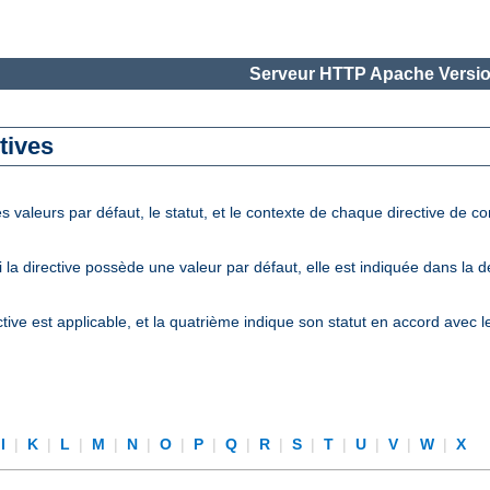
Serveur HTTP Apache Versio
tives
 valeurs par défaut, le statut, et le contexte de chaque directive de c
la directive possède une valeur par défaut, elle est indiquée dans la 
tive est applicable, et la quatrième indique son statut en accord avec 
I
|
K
|
L
|
M
|
N
|
O
|
P
|
Q
|
R
|
S
|
T
|
U
|
V
|
W
|
X