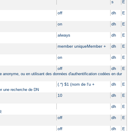
s
E
off
dh
E
on
dh
E
always
dh
E
member uniqueMember +
dh
E
on
dh
E
off
dh
E
ière anonyme, ou en utilisant des données d'authentification codées en dur
(.*) $1 (nom de l'u +
dh
E
tuer une recherche de DN
10
dh
E
dh
E
R
off
dh
E
off
dh
E