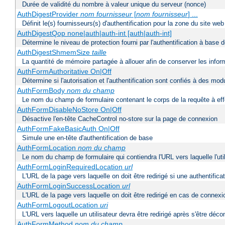
Durée de validité du nombre à valeur unique du serveur (nonce)
AuthDigestProvider
nom fournisseur
[
nom fournisseur
] ...
Définit le(s) fournisseurs(s) d'authentification pour la zone du site w
AuthDigestQop none|auth|auth-int [auth|auth-int]
Détermine le niveau de protection fourni par l'authentification à base
AuthDigestShmemSize
taille
La quantité de mémoire partagée à allouer afin de conserver les infor
AuthFormAuthoritative On|Off
Détermine si l'autorisation et l'authentification sont confiés à des mo
AuthFormBody
nom du champ
Le nom du champ de formulaire contenant le corps de la requête à ef
AuthFormDisableNoStore On|Off
Désactive l'en-tête CacheControl no-store sur la page de connexion
AuthFormFakeBasicAuth On|Off
Simule une en-tête d'authentification de base
AuthFormLocation
nom du champ
Le nom du champ de formulaire qui contiendra l'URL vers laquelle l'uti
AuthFormLoginRequiredLocation
url
L'URL de la page vers laquelle on doit être redirigé si une authentifica
AuthFormLoginSuccessLocation
url
L'URL de la page vers laquelle on doit être redirigé en cas de connexi
AuthFormLogoutLocation
uri
L'URL vers laquelle un utilisateur devra être redirigé après s'être déc
AuthFormMethod
nom du champ