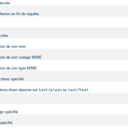
tocole
hemin en fin de requête.
ulier
ction de son nom
onction de son codage MIME
nction de son type MIME
ctères spécifié
ntenu d'une réponse est
ou
text/plain
text/html
ge spécifié
spécifié