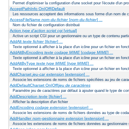
Permet d'optimiser la configuration d'une socket pour l'écoute d'un pro
AcceptPathInfo On|Off|Default
Les ressources acceptent des informations sous forme d'un nom de c
AccessFileName
nom-du-fichier
[
nom-du-fichier
] ...
Nom du fichier de configuration distribué
Action
type d'action
script cgi
[virtual]
Active un script CGI pour un gestionnaire ou un type de contenu partic
AddAlt
texte
fichier
[
fichier
] ...
Texte optionnel à afficher à la place d'un icône pour un fichier en fon
AddAltByEncoding
texte
codage MIME
[
codage MIME
] ...
Texte optionnel à afficher à la place d'un icône pour un fichier en f
AddAltByType
texte
type MIME
[
type MIME
] ...
Texte optionnel à afficher à la place d'un icône pour un fichier en fo
AddCharset
jeu-car
extension
[
extension
] ...
Associe les extensions de noms de fichiers spécifiées au jeu de cara
AddDefaultCharset On|Off|
jeu de caractères
Paramètre jeu de caractères par défaut à ajouter quand le type de co
AddDescription
texte
[
fichier
] ...
Afficher la description d'un fichier
AddEncoding
codage
extension
[
extension
] ...
Associe les extensions de noms de fichiers données au type de coda
AddHandler
nom-gestionnaire
extension
[
extension
] ...
Associe les extensions de noms de fichiers données au gestionnaire 