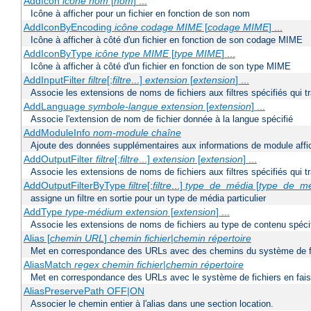
AddIcon
icône
nom
[
nom
] ...
Icône à afficher pour un fichier en fonction de son nom
AddIconByEncoding
icône
codage MIME
[
codage MIME
] ...
Icône à afficher à côté d'un fichier en fonction de son codage MIME
AddIconByType
icône
type MIME
[
type MIME
] ...
Icône à afficher à côté d'un fichier en fonction de son type MIME
AddInputFilter
filtre
[;
filtre
...]
extension
[
extension
] ...
Associe les extensions de noms de fichiers aux filtres spécifiés qui tr
AddLanguage
symbole-langue
extension
[
extension
] ...
Associe l'extension de nom de fichier donnée à la langue spécifié
AddModuleInfo
nom-module
chaîne
Ajoute des données supplémentaires aux informations de module affich
AddOutputFilter
filtre
[;
filtre
...]
extension
[
extension
] ...
Associe les extensions de noms de fichiers aux filtres spécifiés qui 
AddOutputFilterByType
filtre
[;
filtre
...]
type_de_média
[
type_de_m
assigne un filtre en sortie pour un type de média particulier
AddType
type-médium
extension
[
extension
] ...
Associe les extensions de noms de fichiers au type de contenu spéci
Alias [
chemin URL
]
chemin fichier
|
chemin répertoire
Met en correspondance des URLs avec des chemins du système de f
AliasMatch
regex
chemin fichier
|
chemin répertoire
Met en correspondance des URLs avec le système de fichiers en faisan
AliasPreservePath OFF|ON
Associer le chemin entier à l'alias dans une section location.