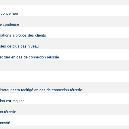
eb concernée
 de condensé
mations à propos des clients
dules de plus bas niveau
fectuer en cas de connexion réussie
lisateur sera redirigé en cas de connexion réussie
tion est requise
on réussie
onnecté