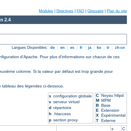
Modules
|
Directives
|
FAQ
|
Glossaire
|
Plan du site
n 2.4
Langues Disponibles:
de
|
en
|
es
|
fr
|
ja
|
ko
|
tr
|
zh-cn
onfiguration d'Apache. Pour plus d'informations sur chacun de ces
deuxième colonne. Si la valeur par défaut est trop grande pour
le tableau des légendes ci-dessous.
C
Noyau httpd
s
configuration globale
M
MPM
v
serveur virtuel
B
Base
d
répertoire
E
Extension
h
.htaccess
X
Expérimental
p
section proxy
T
Externe
s
C