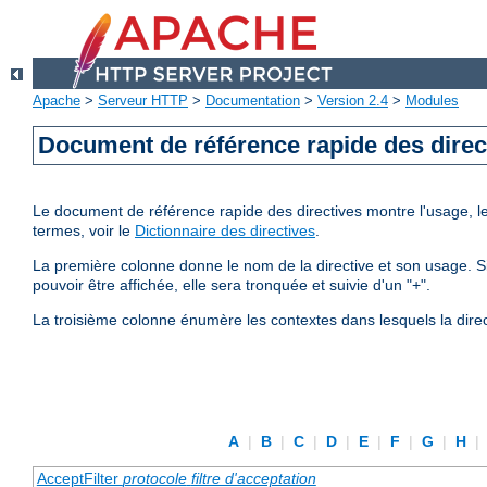
Apache
>
Serveur HTTP
>
Documentation
>
Version 2.4
>
Modules
Document de référence rapide des direc
Le document de référence rapide des directives montre l'usage, les
termes, voir le
Dictionnaire des directives
.
La première colonne donne le nom de la directive et son usage. Si 
pouvoir être affichée, elle sera tronquée et suivie d'un "+".
La troisième colonne énumère les contextes dans lesquels la direc
A
|
B
|
C
|
D
|
E
|
F
|
G
|
H
|
AcceptFilter
protocole
filtre d'acceptation