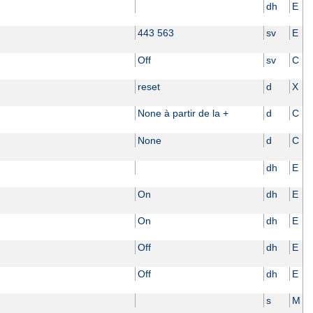
dh
E
443 563
sv
E
Off
sv
C
reset
d
X
None à partir de la +
d
C
None
d
C
dh
E
On
dh
E
On
dh
E
Off
dh
E
Off
dh
E
s
M