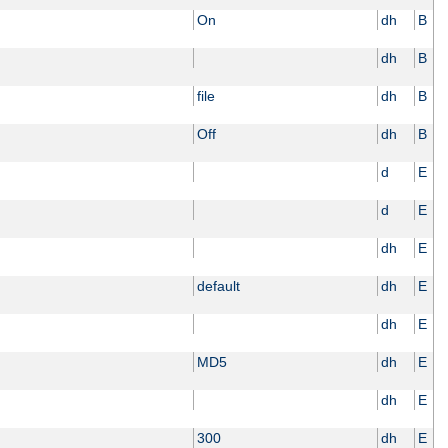
On
dh
B
dh
B
file
dh
B
Off
dh
B
d
E
d
E
dh
E
default
dh
E
dh
E
MD5
dh
E
dh
E
300
dh
E