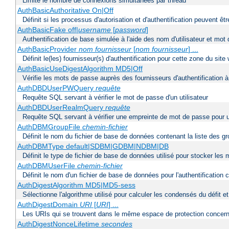
Limite le nombre de connexions simultanées par thread
AuthBasicAuthoritative On|Off
Définit si les processus d'autorisation et d'authentification peuvent 
AuthBasicFake off|
username
[
password
]
Authentification de base simulée à l'aide des nom d'utilisateur et mot
AuthBasicProvider
nom fournisseur
[
nom fournisseur
] ...
Définit le(les) fournisseur(s) d'authentification pour cette zone du site
AuthBasicUseDigestAlgorithm MD5|Off
Vérifie les mots de passe auprès des fournisseurs d'authentification à 
AuthDBDUserPWQuery
requête
Requête SQL servant à vérifier le mot de passe d'un utilisateur
AuthDBDUserRealmQuery
requête
Requête SQL servant à vérifier une empreinte de mot de passe pour un ut
AuthDBMGroupFile
chemin-fichier
Définit le nom du fichier de base de données contenant la liste des gro
AuthDBMType default|SDBM|GDBM|NDBM|DB
Définit le type de fichier de base de données utilisé pour stocker les
AuthDBMUserFile
chemin-fichier
Définit le nom d'un fichier de base de données pour l'authentification 
AuthDigestAlgorithm MD5|MD5-sess
Sélectionne l'algorithme utilisé pour calculer les condensés du défit e
AuthDigestDomain
URI
[
URI
] ...
Les URIs qui se trouvent dans le même espace de protection concerna
AuthDigestNonceLifetime
secondes