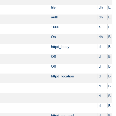
file
dh
E
auth
dh
E
1000
s
E
On
dh
B
httpd_body
d
B
Off
d
B
Off
d
B
httpd_location
d
B
d
B
d
B
d
B
httpd_method
d
B