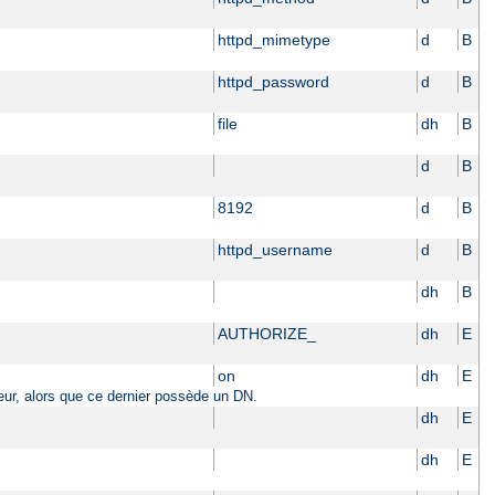
httpd_mimetype
d
B
httpd_password
d
B
file
dh
B
d
B
8192
d
B
httpd_username
d
B
dh
B
AUTHORIZE_
dh
E
on
dh
E
sateur, alors que ce dernier possède un DN.
dh
E
dh
E