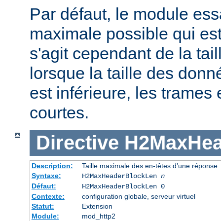
Par défaut, le module essaie
maximale possible qui est 
s'agit cependant de la tai
lorsque la taille des don
est inférieure, les trames
courtes.
Directive
H2MaxHea
Description:
Taille maximale des en-têtes d’une réponse
Syntaxe:
H2MaxHeaderBlockLen
n
Défaut:
H2MaxHeaderBlockLen 0
Contexte:
configuration globale, serveur virtuel
Statut:
Extension
Module:
mod_http2