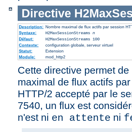
Directive
H2MaxSes
Description:
Nombre maximal de flux actifs par session HT
Syntaxe:
H2MaxSessionStreams
n
Défaut:
H2MaxSessionStreams 100
Contexte:
configuration globale, serveur virtuel
Statut:
Extension
Module:
mod_http2
Cette directive permet de 
maximal de flux actifs pa
HTTP/2 accepté par le se
7540, un flux est considér
n'est ni
ni
en attente
f