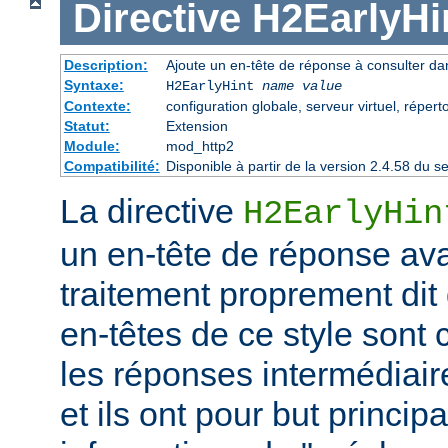
Directive
H2EarlyHi
Description:
Ajoute un en-tête de réponse à consulter dan
Syntaxe:
H2EarlyHint
name
value
Contexte:
configuration globale, serveur virtuel, répert
Statut:
Extension
Module:
mod_http2
Compatibilité:
Disponible à partir de la version 2.4.58 du
La directive
H2EarlyHin
un en-tête de réponse av
traitement proprement dit
en-têtes de ce style sont
les réponses intermédiair
et ils ont pour but princip