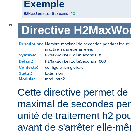
Exemple
H2MaxSessionStreams
20
Directive
H2MaxWor
Description:
Nombre maximal de secondes pendant lequel u
inactive sans être arrêtée.
Syntaxe:
H2MaxWorkerIdleSeconds
n
Défaut:
H2MaxWorkerIdleSeconds 600
Contexte:
configuration globale
Statut:
Extension
Module:
mod_http2
Cette directive permet de 
maximal de secondes pen
unité de traitement h2 pou
avant de s'arrêter elle-mê