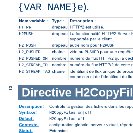
).
{VAR_NAME}e
Nom variable :
Type :
Description :
drapeau
HTTP/2 est utilisé.
HTTPe
drapeau
La fonctionnalité HTTP/2 Server P
H2PUSH
supportée par le client.
drapeau
autre nom pour
H2_PUSH
H2PUSH
chaîne
vide ou
pour une requête 
H2_PUSHED
PUSHED
nombre
numéro du flux HTTP/2 qui a décl
H2_PUSHED_ON
nombre
numéro du flux HTTP/2 de cette 
H2_STREAM_ID
chaîne
identifiant de flux unique du pro
H2_STREAM_TAG
connexion et de l'identifiant du f
Directive
H2CopyFil
Description:
Contrôle la gestion des fichiers dans les ré
Syntaxe:
H2CopyFiles on|off
Défaut:
H2CopyFiles off
Contexte:
configuration globale, serveur virtuel, répert
Statut:
Extension