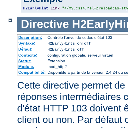
H2EarlyHint
Link
"</my.css>;rel=preload;as=st
Directive
H2EarlyHi
Description:
Contrôle l'envoi de codes d'état 103
Syntaxe:
H2EarlyHints on|off
Défaut:
H2EarlyHints off
Contexte:
configuration globale, serveur virtuel
Statut:
Extension
Module:
mod_http2
Compatibilité:
Disponible à partir de la version 2.4.24 du
Cette directive permet de d
réponses intermédiaires 
d'état HTTP 103 doivent 
client ou non. Par défaut 