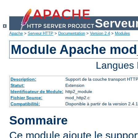
Serveu
Apache
>
Serveur HTTP
>
Documentation
>
Version 2.4
>
Modules
Module Apache mod
Langues 
Description:
Support de la couche transport HTTP
Statut:
Extension
Identificateur de Module:
http2_module
Fichier Source:
mod_http2.c
Compatibilité:
Disponible à partir de la version 2.
Sommaire
Ce module ajoute le suppor