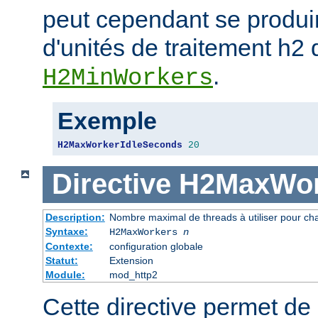
peut cependant se produi
d'unités de traitement h2
.
H2MinWorkers
Exemple
H2MaxWorkerIdleSeconds
20
Directive
H2MaxWor
Description:
Nombre maximal de threads à utiliser pour ch
Syntaxe:
H2MaxWorkers
n
Contexte:
configuration globale
Statut:
Extension
Module:
mod_http2
Cette directive permet de 