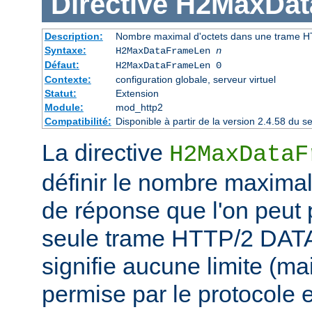
Directive
H2MaxDat
Description:
Nombre maximal d'octets dans une trame 
Syntaxe:
H2MaxDataFrameLen
n
Défaut:
H2MaxDataFrameLen 0
Contexte:
configuration globale, serveur virtuel
Statut:
Extension
Module:
mod_http2
Compatibilité:
Disponible à partir de la version 2.4.58 du
La directive
H2MaxDataF
définir le nombre maximal
de réponse que l'on peut
seule trame HTTP/2 DATA
signifie aucune limite (ma
permise par le protocole e