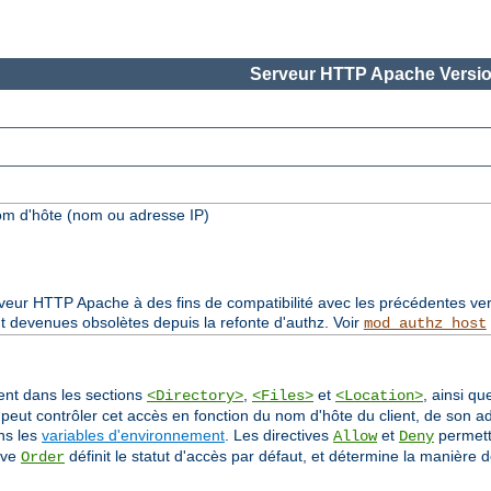
Serveur HTTP Apache Versio
om d'hôte (nom ou adresse IP)
rveur HTTP Apache à des fins de compatibilité avec les précédentes ver
t devenues obsolètes depuis la refonte d'authz. Voir
mod_authz_host
sent dans les sections
,
et
, ainsi qu
<Directory>
<Files>
<Location>
 peut contrôler cet accès en fonction du nom d'hôte du client, de son a
ans les
variables d'environnement
. Les directives
et
permette
Allow
Deny
ive
définit le statut d'accès par défaut, et détermine la manière d
Order