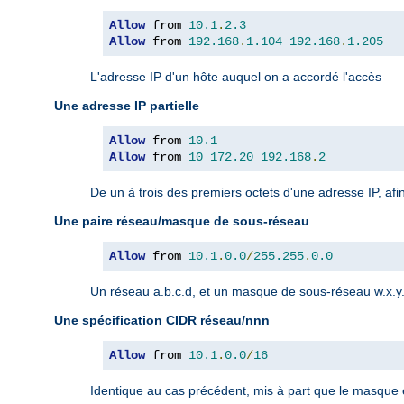
Allow
 from 
10.1
.
2.3
Allow
 from 
192.168
.
1.104
192.168
.
1.205
L'adresse IP d'un hôte auquel on a accordé l'accès
Une adresse IP partielle
Allow
 from 
10.1
Allow
 from 
10
172.20
192.168
.
2
De un à trois des premiers octets d'une adresse IP, afi
Une paire réseau/masque de sous-réseau
Allow
 from 
10.1
.
0.0
/
255.255
.
0.0
Un réseau a.b.c.d, et un masque de sous-réseau w.x.y.z
Une spécification CIDR réseau/nnn
Allow
 from 
10.1
.
0.0
/
16
Identique au cas précédent, mis à part que le masque es