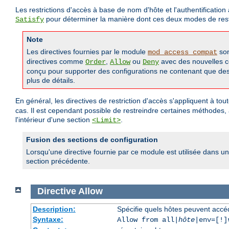
Les restrictions d'accès à base de nom d'hôte et l'authentificati
pour déterminer la manière dont ces deux modes de restr
Satisfy
Note
Les directives fournies par le module
son
mod_access_compat
directives comme
,
ou
avec des nouvelles
Order
Allow
Deny
conçu pour supporter des configurations ne contenant que des a
plus de détails.
En général, les directives de restriction d'accès s'appliquent à to
cas. Il est cependant possible de restreindre certaines méthodes,
l'intérieur d'une section
.
<Limit>
Fusion des sections de configuration
Lorsqu'une directive fournie par ce module est utilisée dans un
section précédente.
Directive
Allow
Description:
Spécifie quels hôtes peuvent accé
Syntaxe:
Allow from all|
hôte
|env=[!]