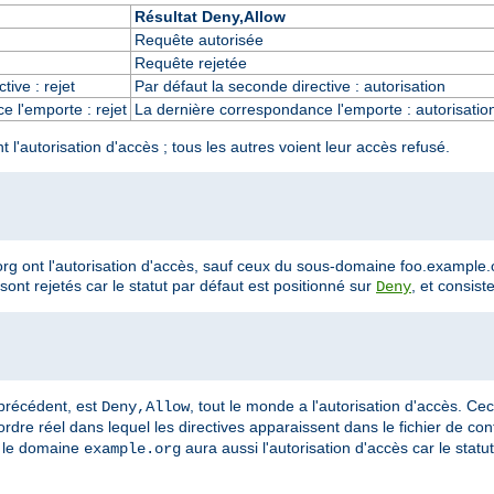
Résultat Deny,Allow
Requête autorisée
Requête rejetée
tive : rejet
Par défaut la seconde directive : autorisation
 l'emporte : rejet
La dernière correspondance l'emporte : autorisatio
'autorisation d'accès ; tous les autres voient leur accès refusé.
g ont l'autorisation d'accès, sauf ceux du sous-domaine foo.example.o
nt rejetés car le statut par défaut est positionné sur
, et consist
Deny
 précédent, est
, tout le monde a l'autorisation d'accès. Cec
Deny,Allow
rdre réel dans lequel les directives apparaissent dans le fichier de conf
s le domaine
aura aussi l'autorisation d'accès car le statu
example.org