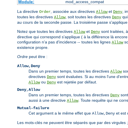
Module:
mod_access_compat
La directive
, associée aux directives
et
, i
Order
Allow
Deny
toutes les directives
, soit toutes les directives
qui 
Allow
Deny
au cours de la seconde passe. La troisième passe s'appliqu
Notez que toutes les directives
et
sont traitées, 
Allow
Deny
directive qui correspond s'applique ( à la différence là encore
configuration n'a pas d'incidence -- toutes les lignes
so
Allow
existence propre.
Ordre
peut être :
Allow,Deny
Dans un premier temps, toutes les directives
son
Allow
directives
sont évaluées. Si au moins l'une d'entre
Deny
ou
est rejetée par défaut.
Allow
Deny
Deny,Allow
Dans un premier temps, toutes les directives
sont
Deny
aussi à une directive
. Toute requête qui ne cor
Allow
Mutual-failure
Cet argument a le même effet que
et est 
Allow,Deny
Les mots-clés ne peuvent être séparés que par des virgules 