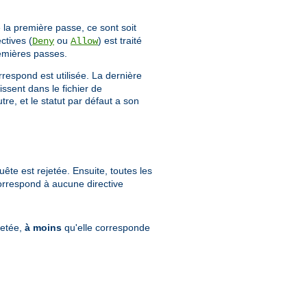
 la première passe, ce sont soit
ctives (
ou
) est traité
Deny
Allow
emières passes.
rrespond est utilisée. La dernière
issent dans le fichier de
e, et le statut par défaut a son
ête est rejetée. Ensuite, toutes les
correspond à aucune directive
jetée,
à moins
qu'elle corresponde