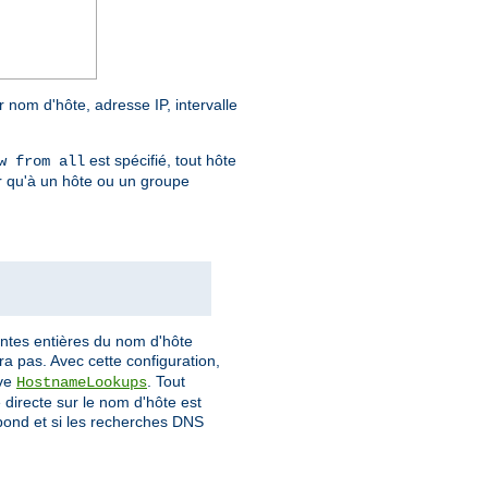
r nom d'hôte, adresse IP, intervalle
est spécifié, tout hôte
w from all
r qu'à un hôte ou un groupe
antes entières du nom d'hôte
a pas. Avec cette configuration,
ive
. Tout
HostnameLookups
directe sur le nom d'hôte est
spond et si les recherches DNS