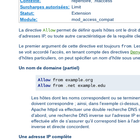
Contexte:
répertoire, .htaccess
Surcharges autorisées:
Limit
Statut:
Extension
Module:
mod_access_compat
La directive
permet de définir quels hôtes ont le droit 
Allow
d'adresses IP, ou toute autre caractéristique de la requête cl
Le premier argument de cette directive est toujours
. Le
from
se voit accordé l'accès, en tenant compte des directives
Den
d'hôtes particuliers, on peut spécifier un
nom d'hôte
sous une 
Un nom de domaine (partiel)
Allow
 from example
.
Allow
 from 
.
net example
.
edu
Les hôtes dont les noms correspondent ou se terminent 
doivent correspondre ; ainsi, dans l'exemple ci-dessus
Apache httpd va effectuer une double recherche DNS sur 
d'abord, une recherche DNS inverse sur l'adresse IP es
effectuée afin de s'assurer qu'il correspond bien à l'a
inverse et directe concordent.
Une adresse IP complète