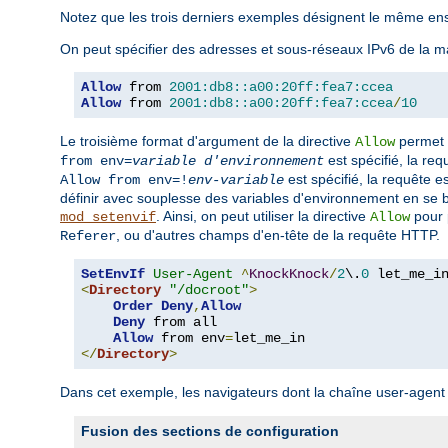
Notez que les trois derniers exemples désignent le même en
On peut spécifier des adresses et sous-réseaux IPv6 de la ma
Allow
 from 
2001:db8::a00:20ff:fea7:ccea
Allow
 from 
2001:db8::a00:20ff:fea7:ccea
/
10
Le troisième format d'argument de la directive
permet d
Allow
est spécifié, la re
from env=
variable d'environnement
est spécifié, la requête e
Allow from env=!
env-variable
définir avec souplesse des variables d'environnement en se bas
. Ainsi, on peut utiliser la directive
pour 
mod_setenvif
Allow
, ou d'autres champs d'en-tête de la requête HTTP.
Referer
SetEnvIf
User-Agent
^
KnockKnock
/
2
\.
0
<
Directory
"/docroot"
>
Order
Deny
,
Allow
Deny
 from all

Allow
 from env
=
</
Directory
>
Dans cet exemple, les navigateurs dont la chaîne user-age
Fusion des sections de configuration