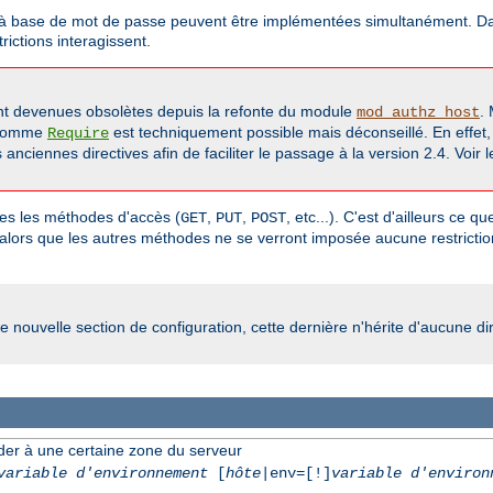
on à base de mot de passe peuvent être implémentées simultanément. Dans
ictions interagissent.
t devenues obsolètes depuis la refonte du module
.
mod_authz_host
 comme
est techniquement possible mais déconseillé. En effet
Require
nciennes directives afin de faciliter le passage à la version 2.4. Voir
utes les méthodes d'accès (
,
,
, etc...). C'est d'ailleurs ce 
GET
PUT
POST
 alors que les autres méthodes ne se verront imposée aucune restriction
e nouvelle section de configuration, cette dernière n'hérite d'aucune di
der à une certaine zone du serveur
variable d'environnement
[
hôte
|env=[!]
variable d'environ