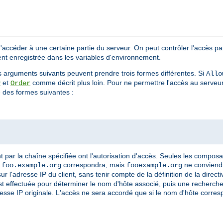
d'accéder à une certaine partie du serveur. On peut contrôler l'accès pa
ient enregistrée dans les variables d'environnement.
s arguments suivants peuvent prendre trois formes différentes. Si
Allo
et
comme décrit plus loin. Pour ne permettre l'accès au serveu
y
Order
des formes suivantes :
par la chaîne spécifiée ont l'autorisation d'accès. Seules les compos
,
correspondra, mais
ne conviendr
foo.example.org
fooexample.org
l'adresse IP du client, sans tenir compte de la définition de la direct
t effectuée pour déterminer le nom d'hôte associé, puis une recherche 
dresse IP originale. L'accès ne sera accordé que si le nom d'hôte corre