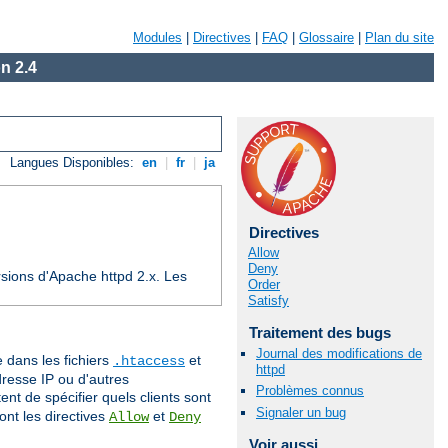
Modules
|
Directives
|
FAQ
|
Glossaire
|
Plan du site
n 2.4
Langues Disponibles:
en
|
fr
|
ja
Directives
Allow
Deny
sions d'Apache httpd 2.x. Les
Order
Satisfy
Traitement des bugs
Journal des modifications de
e dans les fichiers
et
.htaccess
httpd
dresse IP ou d'autres
Problèmes connus
nt de spécifier quels clients sont
Signaler un bug
ont les directives
et
Allow
Deny
Voir aussi