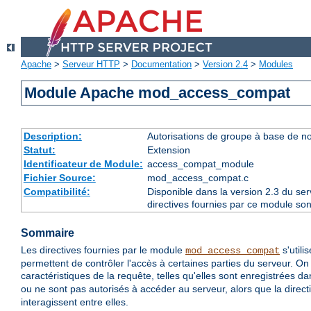
Apache
>
Serveur HTTP
>
Documentation
>
Version 2.4
>
Modules
Module Apache mod_access_compat
Description:
Autorisations de groupe à base de n
Statut:
Extension
Identificateur de Module:
access_compat_module
Fichier Source:
mod_access_compat.c
Compatibilité:
Disponible dans la version 2.3 du se
directives fournies par ce module son
Sommaire
Les directives fournies par le module
s'utili
mod_access_compat
permettent de contrôler l'accès à certaines parties du serveur. On
caractéristiques de la requête, telles qu'elles sont enregistrées d
ou ne sont pas autorisés à accéder au serveur, alors que la direct
interagissent entre elles.