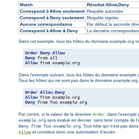
Match
Résultat Allow,Deny
Correspond à Allow seulement
Requête autorisée
Correspond à Deny seulement
Requête rejetée
Aucune correspondance
Par défaut la seconde direc
Correspond à Allow & Deny
La dernière correspondance
Dans cet exemple, tous les hôtes du domaine example.org ont l
Order
Deny
,
Allow
Deny
Allow
 from example
.
org
Dans l'exemple suivant, tous les hôtes du domaine example.or
Tous les hôtes qui ne sont pas dans le domaine example.org so
Order
Allow
,
Deny
Allow
 from example
.
Deny
 from foo
.
example
.
org
Par contre, si la valeur de la directive
, dans l'exemple
Order
sera évalué en dernier, sans tenir compte de l'o
example.org
. Tout hôte qui n'est pas dan
Deny from foo.example.org
et constitue donc une autorisation d'accès.
Allow