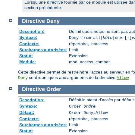
Lorsqu'une directive fournie par ce module est utilisée da
section précédente.
Directive
Deny
Description:
Définit quels hôtes ne sont pas au
Syntaxe:
Deny from all|
hôte
|env=[!]
v
Contexte:
répertoire, .htaccess
Surcharges autorisées:
Limit
Statut:
Extension
Module:
mod_access_compat
Cette directive permet de restreindre l'accès au serveur en f
sont identiques aux arguments de la directive
.
Deny
Allow
Directive
Order
Description:
Définit le statut d'accès par défaut
Syntaxe:
Order
ordre
Défaut:
Order Deny,Allow
Contexte:
répertoire, .htaccess
Surcharges autorisées:
Limit
Statut:
Extension