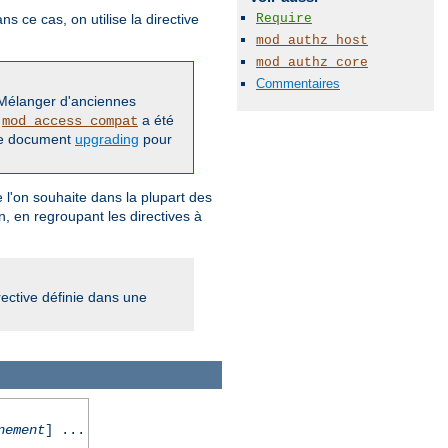
Require
 ce cas, on utilise la directive
mod_authz_host
mod_authz_core
Commentaires
 Mélanger d'anciennes
,
a été
mod_access_compat
 le document
upgrading
pour
que l'on souhaite dans la plupart des
, en regroupant les directives à
rective définie dans une
nement
] ...