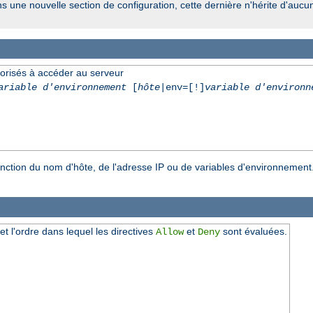
ns une nouvelle section de configuration, cette dernière n'hérite d'aucu
torisés à accéder au serveur
ariable d'environnement
[
hôte
|env=[!]
variable d'environn
onction du nom d'hôte, de l'adresse IP ou de variables d'environnement
 et l'ordre dans lequel les directives
et
sont évaluées.
Allow
Deny