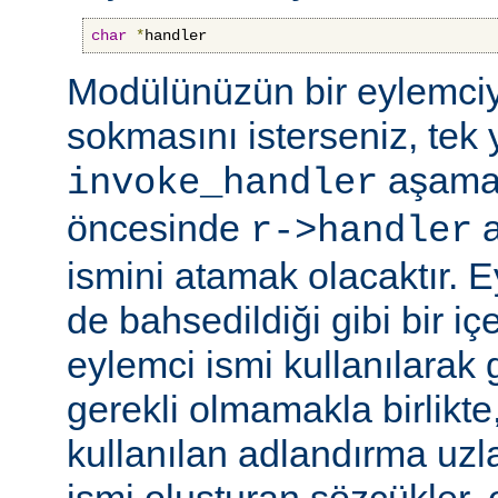
char
*
handler
Modülünüzün bir eylemciy
sokmasını isterseniz, tek 
aşama
invoke_handler
öncesinde
a
r->handler
ismini atamak olacaktır. 
de bahsedildiği gibi bir içe
eylemci ismi kullanılarak 
gerekli olmamakla birlikte,
kullanılan adlandırma uzl
ismi oluşturan sözcükler, 