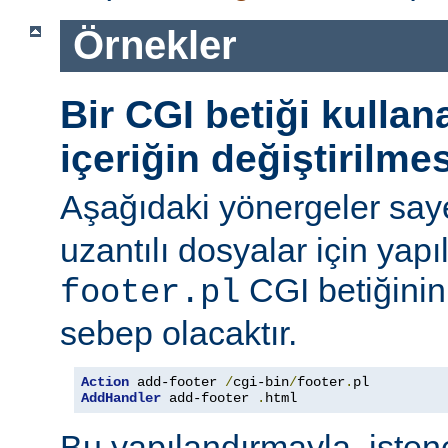
Örnekler
Bir CGI betiği kulla
içeriğin değiştirilmes
Aşağıdaki yönergeler say
uzantılı dosyalar için yapı
CGI betiğinini
footer.pl
sebep olacaktır.
Action
 add-footer 
/
cgi-bin
/
footer
.
AddHandler
 add-footer 
.
html
Bu yapılandırmayla, iste