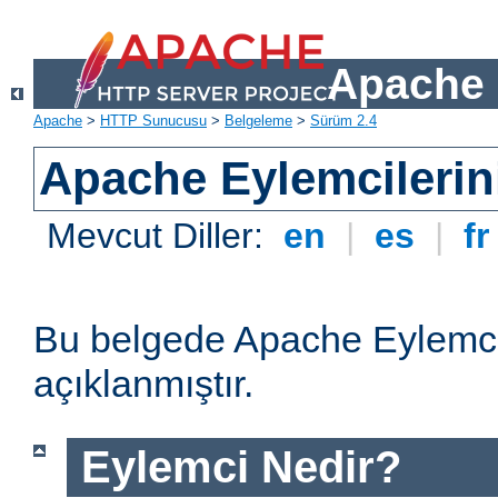
Apache 
Apache
>
HTTP Sunucusu
>
Belgeleme
>
Sürüm 2.4
Apache Eylemcilerin
Mevcut Diller:
en
|
es
|
f
Bu belgede Apache Eylemcil
açıklanmıştır.
Eylemci Nedir?