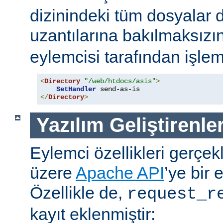
dizinindeki tüm dosyalar 
uzantılarına bakılmaksızı
eylemcisi tarafından işlem
<
Directory
"/web/htdocs/asis"
>
SetHandler
</
Directory
>
Yazılım Geliştirenler
Eylemci özellikleri gerçek
üzere
Apache API
’ye bir 
Özellikle de,
request_r
kayıt eklenmiştir: