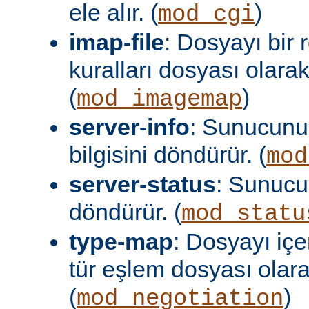
ele alır. (
)
mod_cgi
imap-file
: Dosyayı bir
kuralları dosyası olara
(
)
mod_imagemap
server-info
: Sunucunu
bilgisini döndürür. (
mod
server-status
: Sunuc
döndürür. (
mod_statu
type-map
: Dosyayı içer
tür eşlem dosyası olar
(
)
mod_negotiation