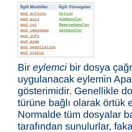
İlgili Modüller
İlgili Yönergeler
mod_actions
Action
mod_asis
AddHandler
mod_cgi
RemoveHandler
mod_imagemap
SetHandler
mod_info
mod_mime
mod_negotiation
mod_status
Bir
eylemci
bir dosya çağr
uygulanacak eylemin Apac
gösterimidir. Genellikle d
türüne bağlı olarak örtük e
Normalde tüm dosyalar b
tarafından sunulurlar, faka