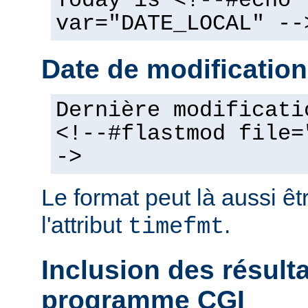
Today is <!--#echo
var="DATE_LOCAL" --
Date de modification
Dernière modificati
<!--#flastmod file=
->
Le format peut là aussi êt
l'attribut
.
timefmt
Inclusion des résult
programme CGI