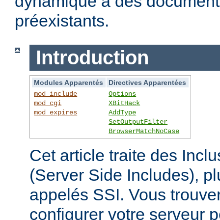
dynamique à des documen
préexistants.
Introduction
Modules Apparentés
Directives Apparentées
mod_include
Options
mod_cgi
XBitHack
mod_expires
AddType
SetOutputFilter
BrowserMatchNoCase
Cet article traite des Inc
(Server Side Includes),
appelés SSI. Vous trouver
configurer votre serveur p