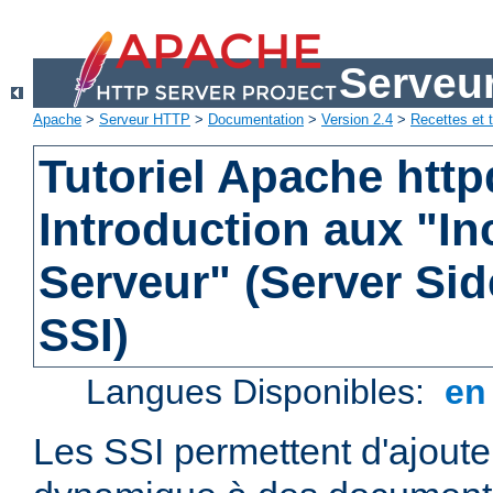
Serveu
Apache
>
Serveur HTTP
>
Documentation
>
Version 2.4
>
Recettes et t
Tutoriel Apache http
Introduction aux "In
Serveur" (Server Sid
SSI)
Langues Disponibles:
e
Les SSI permettent d'ajout