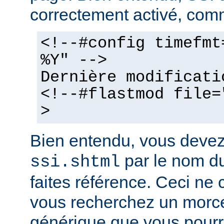
correctement activé, comm
<!--#config timefmt
%Y" -->
Dernière modificati
<!--#flastmod file=
>
Bien entendu, vous deve
par le nom du
ssi.shtml
faites référence. Ceci ne 
vous recherchez un morc
générique que vous pourr