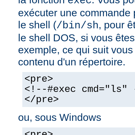
exec
exécuter une commande pa
le shell (
, pour ê
/bin/sh
le shell DOS, si vous ête
exemple, ce qui suit vous 
contenu d'un répertoire.
<pre>
<!--#exec cmd="ls" 
</pre>
ou, sous Windows
<pre>