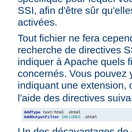
SSI, afin d'être sûr qu'ell
activées.
Tout fichier ne fera cepen
recherche de directives 
indiquer à Apache quels f
concernés. Vous pouvez y
indiquant une extension
l'aide des directives suiva
AddType
 text
/
html 
.
AddOutputFilter
INCLUDES
.
shtml
Un des désavantages de 