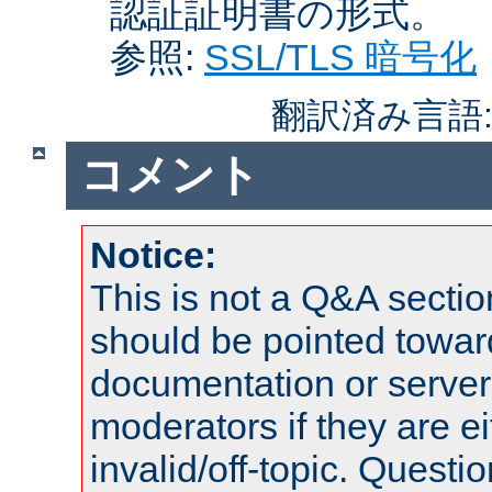
認証証明書の形式。
参照:
SSL/TLS 暗号化
翻訳済み言語
コメント
Notice:
This is not a Q&A sect
should be pointed towar
documentation or serve
moderators if they are 
invalid/off-topic. Quest