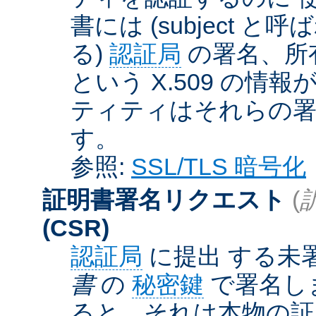
書には (subject と呼
る)
認証局
の署名、所
という X.509 の
ティティはそれらの署
す。
参照:
SSL/TLS 暗号化
証明書署名リクエスト
(
(CSR)
認証局
に提出 する未
書
の
秘密鍵
で署名しま
ると、それは本物の証