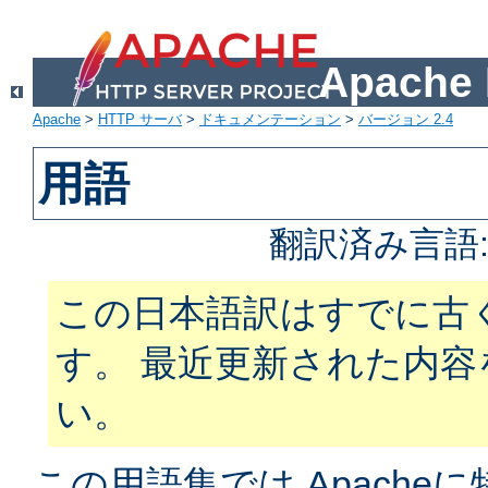
Apach
Apache
>
HTTP サーバ
>
ドキュメンテーション
>
バージョン 2.4
用語
翻訳済み言語
この日本語訳はすでに古
す。 最近更新された内
い。
この用語集では Apach