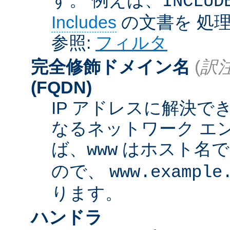
INCLUD
Includes
の文書を 処
参照:
フィルタ
完全修飾ドメイン名
(
訳注
(FQDN)
IP アドレスに解決
なるネットワーク エ
ば、
はホスト名
www
ので、
www.example
ります。
ハンドラ