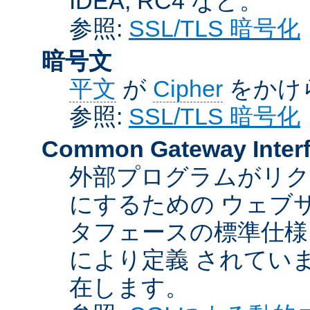
IDEA, RC4 など。
参照:
SSL/TLS 暗号化
暗号文
平文
が
Cipher
をかけ
参照:
SSL/TLS 暗号化
Common Gateway Inter
外部プログラムがリ
にするための ウェブ
タフェースの標準仕様
により定義 されてい
在します。