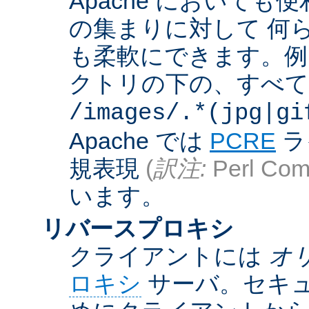
Apache において
の集まりに対して 何
も柔軟にできます。例えば
クトリの下の、すべての .g
/images/.*(jpg|gi
Apache では
PCRE
ラ
規表現
(
訳注:
Perl Comp
います。
リバースプロキシ
クライアントには
オ
ロキシ
サーバ。セキュ