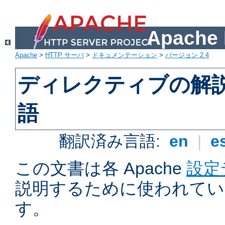
Apach
Apache
>
HTTP サーバ
>
ドキュメンテーション
>
バージョン 2.4
ディレクティブの解
語
翻訳済み言語:
en
|
e
この文書は各 Apache
設定
説明するために使われてい
す。