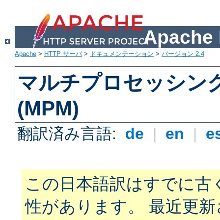
Apach
Apache
>
HTTP サーバ
>
ドキュメンテーション
>
バージョン 2.4
マルチプロセッシン
(MPM)
翻訳済み言語:
de
|
en
|
e
この日本語訳はすでに古
性があります。 最近更