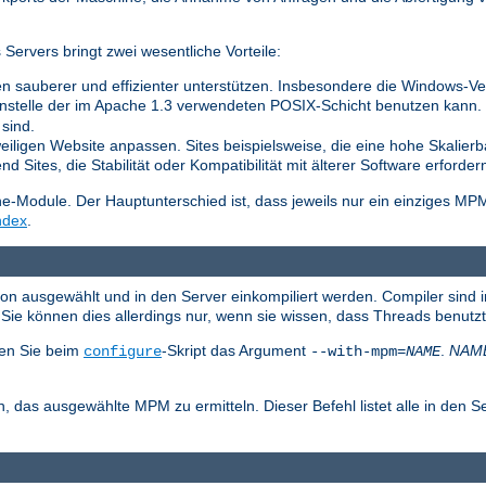
ervers bringt zwei wesentliche Vorteile:
n sauberer und effizienter unterstützen. Insbesondere die Windows-Vers
nstelle der im Apache 1.3 verwendeten POSIX-Schicht benutzen kann. Di
sind.
weiligen Website anpassen. Sites beispielsweise, die eine hohe Skalierb
 Sites, die Stabilität oder Kompatibilität mit älterer Software erforder
Module. Der Hauptunterschied ist, dass jeweils nur ein einziges MP
ndex
.
ion ausgewählt und in den Server einkompiliert werden. Compiler sind 
ie können dies allerdings nur, wenn sie wissen, dass Threads benutz
en Sie beim
-Skript das Argument
.
NAM
configure
--with-mpm=
NAME
, das ausgewählte MPM zu ermitteln. Dieser Befehl listet alle in den S