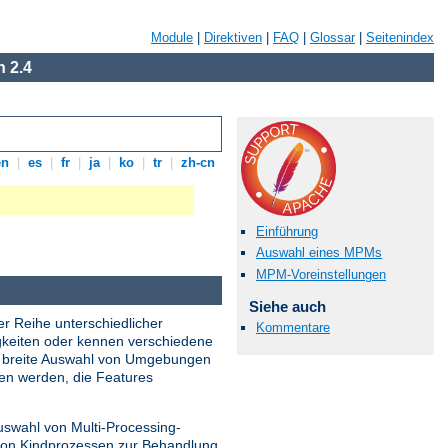
Module
|
Direktiven
|
FAQ
|
Glossar
|
Seitenindex
 2.4
en
|
es
|
fr
|
ja
|
ko
|
tr
|
zh-cn
Einführung
Auswahl eines MPMs
MPM-Voreinstellungen
Siehe auch
er Reihe unterschiedlicher
Kommentare
gkeiten oder kennen verschiedene
ne breite Auswahl von Umgebungen
den werden, die Features
uswahl von Multi-Processing-
 von Kindprozessen zur Behandlung