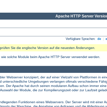
Apache HTTP Server Version
Verfügbare Sprachen:
de
|
e prüfen Sie die englische Version auf die neuesten Änderungen.
nd wie solche Module beim Apache HTTP Server verwendet werden.
ler Webserver konzipiert, der auf einer Vielzahl von Plattformen in ein
nd unterschiedliche Umgebungen verlangen oftmals verschiedene Fähi
tieren. Der Apache hat durch seinen modularen Aufbau schon immer ei
Auswahl der Module, die zur Kompilierungszeit oder zur Laufzeit gela
undlegenden Funktionen eines Webservers. Der Server wird mit einer A
erkports der Maschine, die Annahme von Anfragen und die Abfertigung