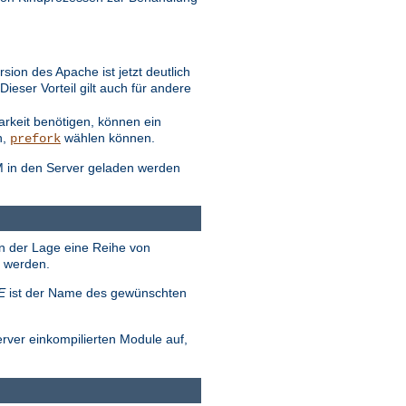
ion des Apache ist jetzt deutlich
eser Vorteil gilt auch für andere
arkeit benötigen, können ein
n,
wählen können.
prefork
M in den Server geladen werden
in der Lage eine Reihe von
t werden.
E
ist der Name des gewünschten
erver einkompilierten Module auf,