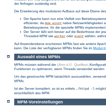
der Anfragen zuständig sind.
Die Erweiterung des modularen Aufbaus auf diese Ebene des S
Der Apache kann nun eine Vielfalt von Betriebssysteme
effizienter, da
native Netzwerkfähigkeiten a
mpm_winnt
Betriebssysteme, für die spezielle MPMs implementiert 
Der Server läßt sich besser auf die Bedürfnisse der je
Threaded-MPM wie
oder
wählen, während
worker
event
Auf Anwenderebene erscheinen MPMs fast wie andere Apache-
kann. Die Liste der verfügbaren MPMs finden Sie im
Modul-I
Auswahl eines MPMs
MPMs müssen während der
(
Anm.d.Ü.:
Quelltext-)
Konfigurat
Funktionen zu optimieren, wenn Threads verwendet werden. S
Um das gewünschte MPM tatsächlich auszuwählen, verwend
MPMs.
Ist der Server kompiliert, so ist es mittels
möglich
./httpd -l
einschließlich des MPM.
MPM-Voreinstellungen