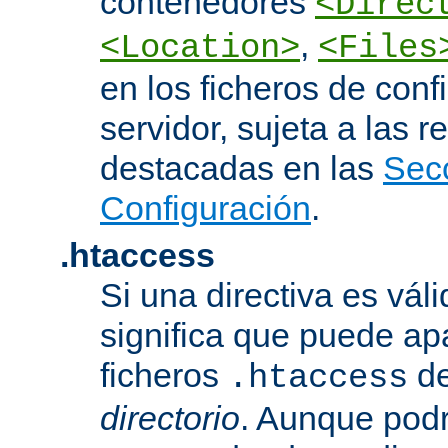
contenedores
<Direc
,
<Location>
<Files
en los ficheros de conf
servidor, sujeta a las r
destacadas en las
Sec
Configuración
.
.htaccess
Si una directiva es vál
significa que puede ap
ficheros
d
.htaccess
directorio
. Aunque podr