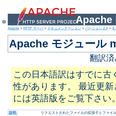
Apach
Apache
>
HTTP サーバ
>
ドキュメンテーション
>
バージョン 2.4
>
モ
Apache モジュール m
翻訳済
この日本語訳はすでに古
性があります。 最近更
には英語版をご覧下さい
説明:
リクエストされたファイルの拡張子とファイルの振