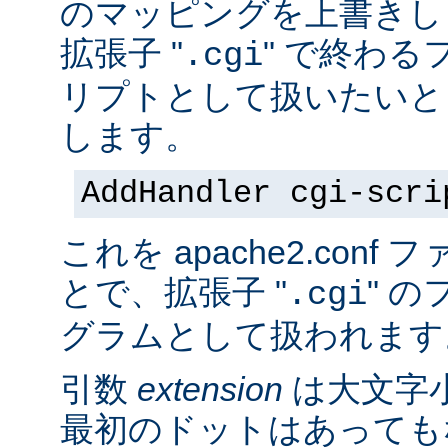
のマッピングを上書きし
拡張子 "
" で終わる
.cgi
リプトとして扱いたいと
します。
AddHandler cgi-scri
これを apache2.con
とで、拡張子 "
" の
.cgi
グラムとして扱われます
引数
extension
は大文字
最初のドットはあっても