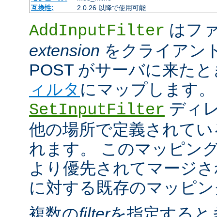
互換性:
2.0.26 以降で使用可能
はファ
AddInputFilter
extension
をクライアン
POST がサーバに来た
ィルタ
にマップします。
ディレ
SetInputFilter
他の場所で定義されてい
れます。 このマッピン
より優先されてマージさ
に対する既存のマッピン
複数の
filter
を指定すると