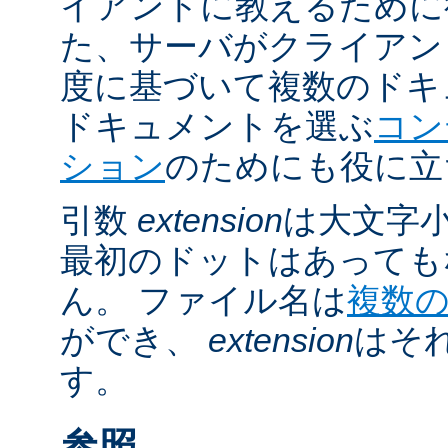
イアントに教えるために
た、サーバがクライアントの 
度に基づいて複数のドキ
ドキュメントを選ぶ
コン
ション
のためにも役に立
引数
extension
は大文字
最初のドットはあっても
ん。 ファイル名は
複数
ができ、
extension
はそ
す。
参照