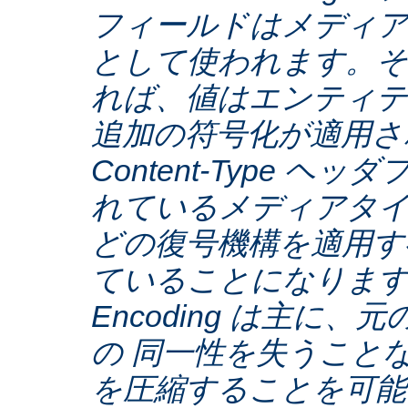
フィールドはメディア
として使われます。そ
れば、値はエンティテ
追加の符号化が適用さ
Content-Type ヘ
れているメディアタ
どの復号機構を適用す
ていることになります。C
Encoding は主に
の 同一性を失うこと
を圧縮することを可能