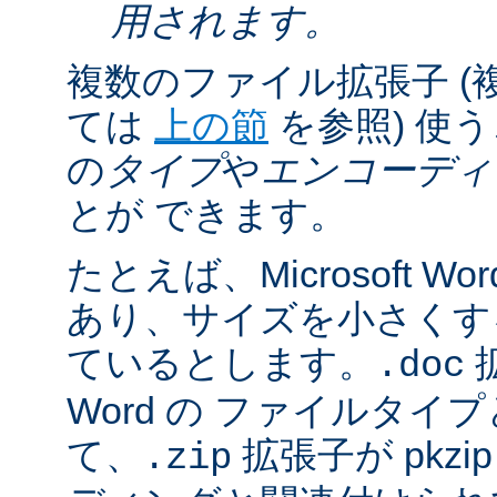
用されます。
複数のファイル拡張子 (
ては
上の節
を参照) 使
の
タイプ
や
エンコーディ
とが できます。
たとえば、Microsoft 
あり、サイズを小さくするた
ているとします。
拡
.doc
Word の ファイルタ
て、
拡張子が pkz
.zip