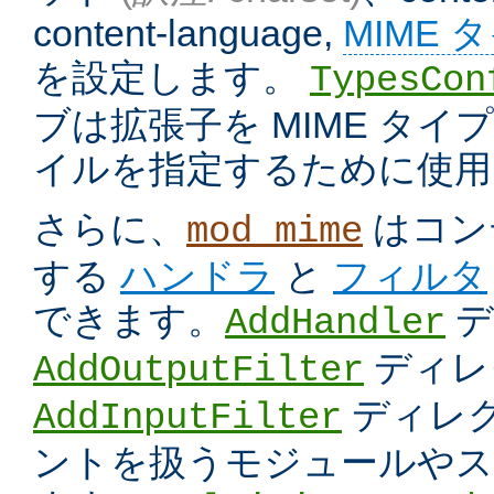
content-language,
MIME 
を設定します。
TypesCon
ブは拡張子を MIME タ
イルを指定するために使用
さらに、
はコン
mod_mime
する
ハンドラ
と
フィルタ
できます。
デ
AddHandler
ディレ
AddOutputFilter
ディレク
AddInputFilter
ントを扱うモジュールやス