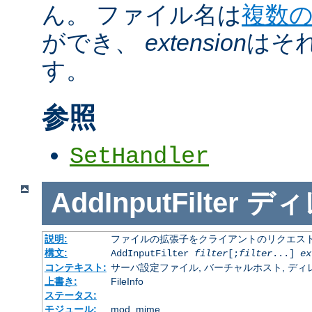
ん。 ファイル名は
複数
ができ、
extension
はそ
す。
参照
SetHandler
AddInputFilter
ディ
説明:
ファイルの拡張子をクライアントのリクエスト
構文:
AddInputFilter
filter
[;
filter
...]
ex
コンテキスト:
サーバ設定ファイル, バーチャルホスト, ディレクトリ
上書き:
FileInfo
ステータス:
モジュール:
mod_mime