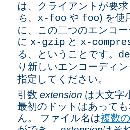
は、クライアントが要求し
ち
、
や
) を
x-foo
foo
に、この二つのエンコー
に
と
x-gzip
x-compre
る、ということです。
de
り新しいエンコーディン
指定してください。
引数
extension
は大文字
最初のドットはあっても
ん。 ファイル名は
複数
ができ、
extension
はそ