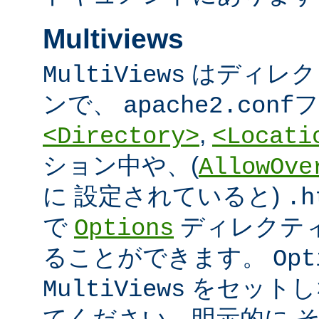
Multiviews
はディレク
MultiViews
ンで、
フ
apache2.conf
,
<Directory>
<Locati
ション中や、(
AllowOve
に 設定されていると)
.h
で
ディレクテ
Options
ることができます。
Opt
をセットし
MultiViews
てください。明示的に 