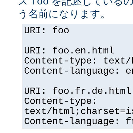
ス
を記述している
foo
う名前になります。
URI: foo
URI: foo.en.html
Content-type: text/
Content-language: e
URI: foo.fr.de.html
Content-type:
text/html;charset=i
Content-language: f