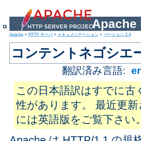
Apach
Apache
>
HTTP サーバ
>
ドキュメンテーション
>
バージョン 2.4
コンテントネゴシエ
翻訳済み言語:
e
この日本語訳はすでに古
性があります。 最近更
には英語版をご覧下さい
Apache は HTTP/1.1