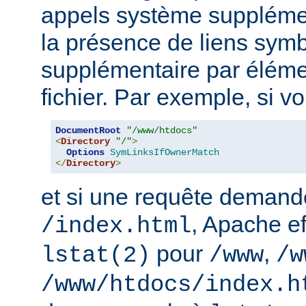
appels système supplémen
la présence de liens sym
supplémentaire par élém
fichier. Par exemple, si v
DocumentRoot
"/www/htdocs"
<
Directory
"/"
>
Options
SymLinksIfOwnerMatch
</
Directory
>
et si une requête demand
, Apache ef
/index.html
pour
,
lstat(2)
/www
/w
/www/htdocs/index.h