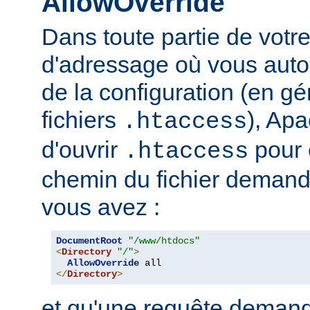
AllowOverride
Dans toute partie de votr
d'adressage où vous auto
de la configuration (en gé
fichiers
), Apa
.htaccess
d'ouvrir
pour 
.htaccess
chemin du fichier demand
vous avez :
DocumentRoot
"/www/htdocs"
<
Directory
"/"
>
AllowOverride
</
Directory
>
et qu'une requête demand