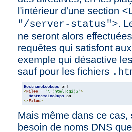
l'intérieur d'une section
<
. 
"/server-status">
ne seront alors effectuée
requêtes qui satisfont aux 
exemple qui désactive l
sauf pour les fichiers
.ht
HostnameLookups
<
Files
~
"\.(html|cgi)$"
>
HostnameLookups
</
Files
>
Mais même dans ce cas, s
besoin de noms DNS que 