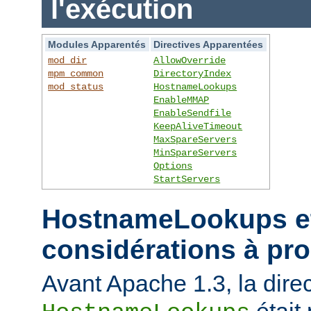
l'exécution
Modules Apparentés
Directives Apparentées
mod_dir
AllowOverride
mpm_common
DirectoryIndex
mod_status
HostnameLookups
EnableMMAP
EnableSendfile
KeepAliveTimeout
MaxSpareServers
MinSpareServers
Options
StartServers
HostnameLookups et
considérations à pr
Avant Apache 1.3, la direc