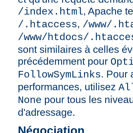
, Apache te
/index.html
,
/.htaccess
/www/.ht
/www/htdocs/.htacce
sont similaires à celles 
précédemment pour
Opt
. Pour 
FollowSymLinks
performances, utilisez
Al
pour tous les nivea
None
d'adressage.
Négociation