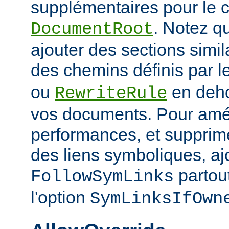
supplémentaires pour le c
. Notez q
DocumentRoot
ajouter des sections simil
des chemins définis par l
ou
en deho
RewriteRule
vos documents. Pour amél
performances, et supprime
des liens symboliques, ajo
partout
FollowSymLinks
l'option
SymLinksIfOwn