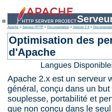
Serveu
Apache
>
Serveur HTTP
>
Documentation
>
Version 2.4
>
Documentati
Optimisation des p
d'Apache
Langues Disponible
Apache 2.x est un serveur
général, conçu dans un but 
souplesse, portabilité et p
que non conçu dans le seul 