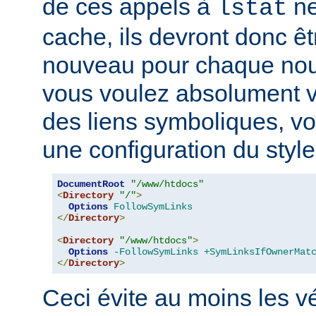
de ces appels à
ne
lstat
cache, ils devront donc ê
nouveau pour chaque nouv
vous voulez absolument vér
des liens symboliques, vo
une configuration du style
DocumentRoot
"/www/htdocs"
<
Directory
"/"
>
Options
FollowSymLinks
</
Directory
>
<
Directory
"/www/htdocs"
>
Options
-FollowSymLinks
+SymLinksIfOwnerMat
</
Directory
>
Ceci évite au moins les vé