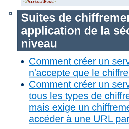
</
VirtualHost
>
Suites de chiffreme
application de la sé
niveau
Comment créer un serv
n'accepte que le chiffre
Comment créer un serv
tous les types de chiff
mais exige un chiffreme
accéder à une URL part