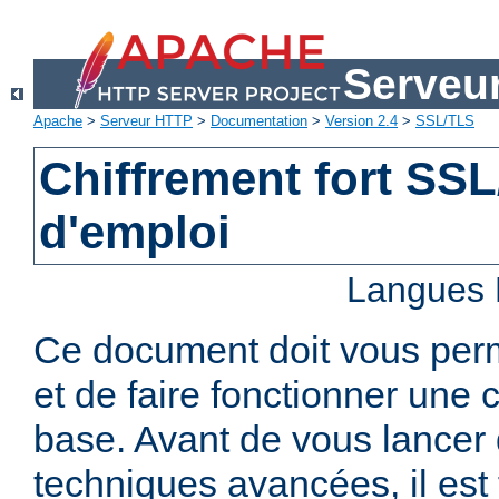
Serveu
Apache
>
Serveur HTTP
>
Documentation
>
Version 2.4
>
SSL/TLS
Chiffrement fort SS
d'emploi
Langues 
Ce document doit vous per
et de faire fonctionner une 
base. Avant de vous lancer 
techniques avancées, il est