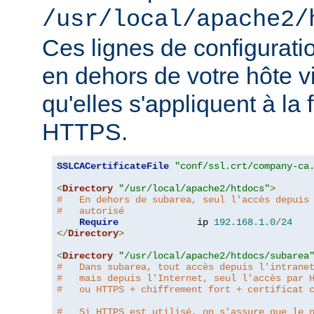
/usr/local/apache2/
Ces lignes de configurati
en dehors de votre hôte v
qu'elles s'appliquent à la
HTTPS.
SSLCACertificateFile
"conf/ssl.crt/company-ca
<
Directory
"/usr/local/apache2/htdocs"
>
#   En dehors de subarea, seul l'accès depuis
#   autorisé
Require
              ip 
192.168
.
1.0
/
24
</
Directory
>
<
Directory
"/usr/local/apache2/htdocs/subarea
#   Dans subarea, tout accès depuis l'intrane
#   mais depuis l'Internet, seul l'accès par 
#   ou HTTPS + chiffrement fort + certificat 
#   Si HTTPS est utilisé, on s'assure que le 