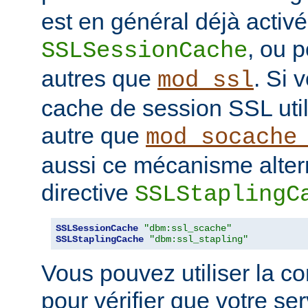
est en général déjà activé
, ou 
SSLSessionCache
autres que
. Si 
mod_ssl
cache de session SSL uti
autre que
mod_socache
aussi ce mécanisme altern
directive
SSLStaplingC
SSLSessionCache
"dbm:ssl_scache"
SSLStaplingCache
"dbm:ssl_stapling"
Vous pouvez utiliser la 
pour vérifier que votre se