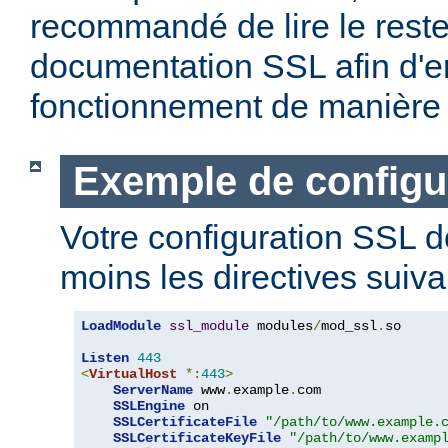
recommandé de lire le reste
documentation SSL afin d'e
fonctionnement de manière 
Exemple de configu
Votre configuration SSL d
moins les directives suiva
LoadModule
ssl_module
 modules
/
mod_ssl
.
so

Listen
443
<
VirtualHost
*:
443
>
ServerName
 www
.
example
.
com

SSLEngine
 on

SSLCertificateFile
"/path/to/www.example.
SSLCertificateKeyFile
"/path/to/www.examp