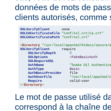
données de mots de pas
clients autorisés, comme s
SSLVerifyClient
SSLCACertificateFile
"conf/ssl.crt/ca.crt"
SSLCACertificatePath
"conf/ssl.crt"
<
Directory
"/usr/local/apache2/htdocs/secure/
SSLVerifyClient
      require

SSLVerifyDepth
5
SSLOptions
+
FakeBasicAuth
SSLRequireSSL
AuthName
"Snake Oil Authentic
AuthType
Basic
AuthBasicProvider
    file

AuthUserFile
"/usr/local/apache2/
Require
</
Directory
>
Le mot de passe utilisé 
correspond à la chaîne d