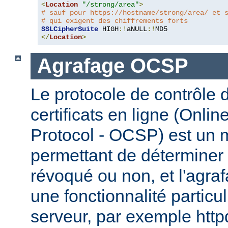
<
Location
"/strong/area"
>
# sauf pour https://hostname/strong/area/ et 
# qui exigent des chiffrements forts
SSLCipherSuite
 HIGH
:!
aNULL
:!
</
Location
>
Agrafage OCSP
Le protocole de contrôle d
certificats en ligne (Onlin
Protocol - OCSP) est un
permettant de déterminer s
révoqué ou non, et l'agr
une fonctionnalité particul
serveur, par exemple http