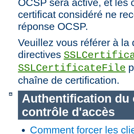
OCSP sera activé, et les cl
certificat considéré ne re
réponse OCSP.
Veuillez vous référer à l
directives
SSLCertific
p
SSLCertificateFile
chaîne de certification.
Authentification du 
contrôle d'accès
Comment forcer les clie