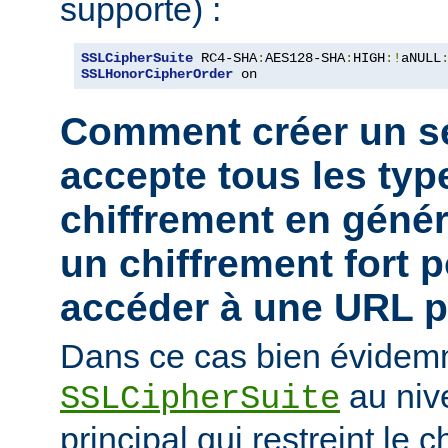
supporte) :
SSLCipherSuite
 RC4-SHA
:
AES128-SHA
:
HIGH
:!
aNULL
SSLHonorCipherOrder
 on
Comment créer un se
accepte tous les typ
chiffrement en génér
un chiffrement fort 
accéder à une URL pa
Dans ce cas bien évidemm
au niv
SSLCipherSuite
principal qui restreint le 