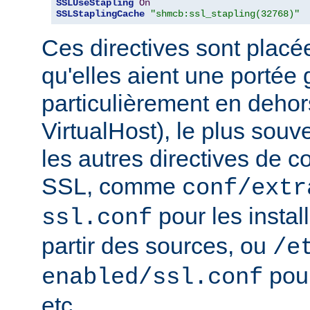
SSLUseStapling
On
SSLStaplingCache
"shmcb:ssl_stapling(32768)"
Ces directives sont placé
qu'elles aient une portée 
particulièrement en dehor
VirtualHost), le plus souv
les autres directives de c
SSL, comme
conf/extr
pour les instal
ssl.conf
partir des sources, ou
/e
pour
enabled/ssl.conf
etc...