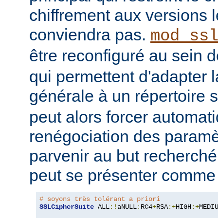
chiffrement aux versions l
conviendra pas.
mod_ss
être reconfiguré au sein 
qui permettent d'adapter l
générale à un répertoire s
peut alors forcer automa
renégociation des param
parvenir au but recherché
peut se présenter comme s
# soyons très tolérant a priori
SSLCipherSuite
 ALL
:!
aNULL
:
RC4
+
RSA
:+
HIGH
:+
MEDI