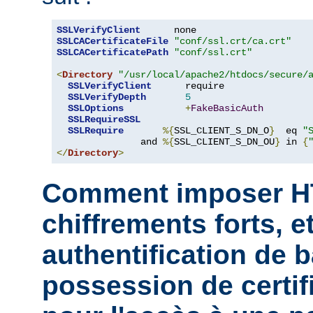
SSLVerifyClient
SSLCACertificateFile
"conf/ssl.crt/ca.crt"
SSLCACertificatePath
"conf/ssl.crt"
<
Directory
"/usr/local/apache2/htdocs/secure/
SSLVerifyClient
      require

SSLVerifyDepth
5
SSLOptions
+
FakeBasicAuth
SSLRequireSSL
SSLRequire
%{
SSL_CLIENT_S_DN_O
}
  eq 
"
               and 
%{
SSL_CLIENT_S_DN_OU
}
 in 
{
</
Directory
>
Comment imposer H
chiffrements forts, et
authentification de b
possession de certifi