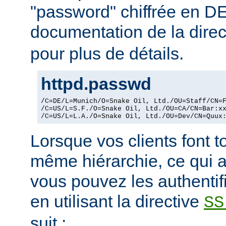
"password" chiffrée en DE
documentation de la dire
pour plus de détails.
httpd.passwd
/C=DE/L=Munich/O=Snake Oil, Ltd./OU=Staff/CN=F
/C=US/L=S.F./O=Snake Oil, Ltd./OU=CA/CN=Bar:xx
/C=US/L=L.A./O=Snake Oil, Ltd./OU=Dev/CN=Quux
Lorsque vos clients font t
même hiérarchie, ce qui a
vous pouvez les authentif
en utilisant la directive
SS
suit :