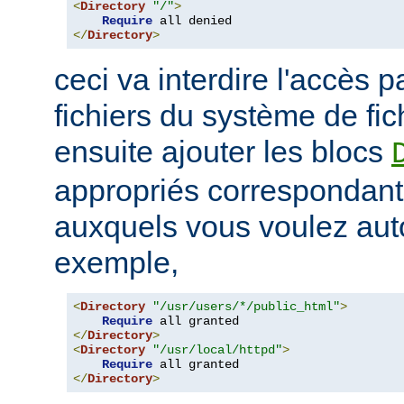
<
Directory
"/"
>
Require
</
Directory
>
ceci va interdire l'accès p
fichiers du système de fi
ensuite ajouter les blocs
appropriés correspondant
auxquels vous voulez auto
exemple,
<
Directory
"/usr/users/*/public_html"
>
Require
</
Directory
>
<
Directory
"/usr/local/httpd"
>
Require
</
Directory
>