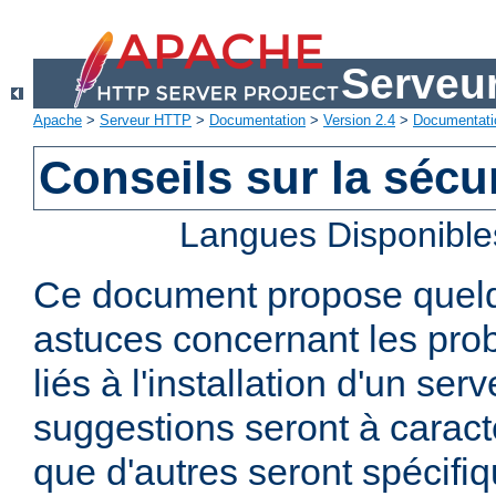
Serveu
Apache
>
Serveur HTTP
>
Documentation
>
Version 2.4
>
Documentati
Conseils sur la sécur
Langues Disponible
Ce document propose quelq
astuces concernant les pro
liés à l'installation d'un se
suggestions seront à caract
que d'autres seront spécifi