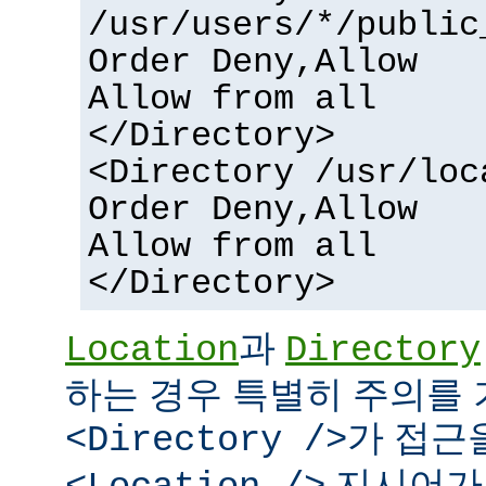
/usr/users/*/public
Order Deny,Allow
Allow from all
</Directory>
<Directory /usr/loc
Order Deny,Allow
Allow from all
</Directory>
과
Location
Directory
하는 경우 특별히 주의를 
가 접근
<Directory />
지시어가 