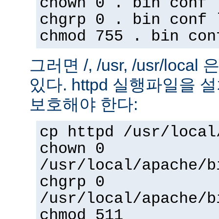
chown 0 . bin conf 
chgrp 0 . bin conf 
chmod 755 . bin con
그러면 /, /usr, /usr/loc
있다. httpd 실행파일을
보호해야 한다:
cp httpd /usr/local
chown 0
/usr/local/apache/b
chgrp 0
/usr/local/apache/b
chmod 511