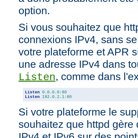
option.
Si vous souhaitez que ht
connexions IPv4, sans se
votre plateforme et APR s
une adresse IPv4 dans tou
, comme dans l'ex
Listen
Listen
0.0
.
0.0
:
80
Listen
192.0
.
2.1
:
80
Si votre plateforme le sup
souhaitez que httpd gère
IPv4 et IPv6 sur des poin