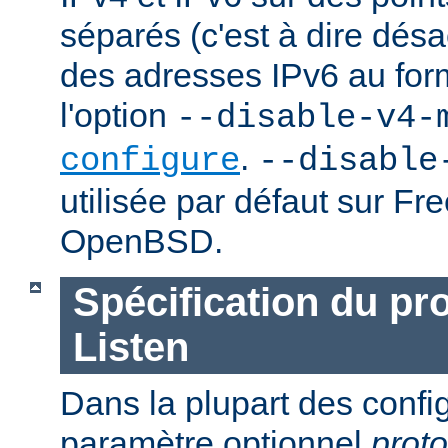
séparés (c'est à dire désac
des adresses IPv6 au forma
l'option
--disable-v4-
.
configure
--disable
utilisée par défaut sur F
OpenBSD.
Spécification du pr
Listen
Dans la plupart des confi
paramètre optionnel
proto