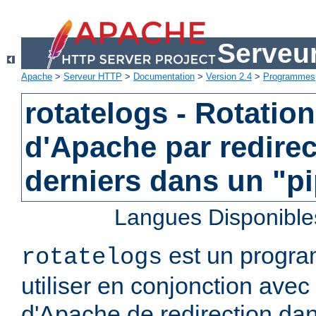
Serveu
Apache
>
Serveur HTTP
>
Documentation
>
Version 2.4
>
Programmes
rotatelogs - Rotatio
d'Apache par redirec
derniers dans un "p
Langues Disponible
est un progra
rotatelogs
utiliser en conjonction avec 
d'Apache de redirection dan