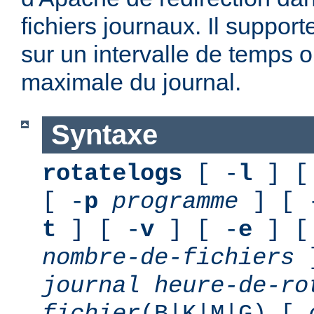
fichiers journaux. Il suppor
sur un intervalle de temps o
maximale du journal.
Syntaxe
rotatelogs
[ -
l
] [
[ -
p
programme
] [ 
t
] [ -
v
] [ -
e
] [
nombre-de-fichiers
journal
heure-de-ro
fichier
(B|K|M|G) [