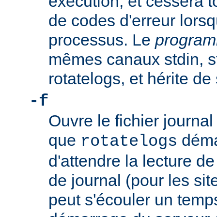
exécution, et cessera t
de codes d'erreur lorsq
processus. Le
progra
mêmes canaux stdin, st
rotatelogs, et hérite d
-f
Ouvre le fichier journ
que
démar
rotatelogs
d'attendre la lecture d
de journal (pour les sit
peut s'écouler un temps