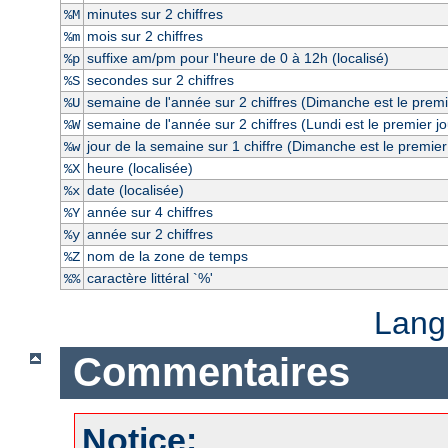
minutes sur 2 chiffres
%M
mois sur 2 chiffres
%m
suffixe am/pm pour l'heure de 0 à 12h (localisé)
%p
secondes sur 2 chiffres
%S
semaine de l'année sur 2 chiffres (Dimanche est le premi
%U
semaine de l'année sur 2 chiffres (Lundi est le premier j
%W
jour de la semaine sur 1 chiffre (Dimanche est le premier
%w
heure (localisée)
%X
date (localisée)
%x
année sur 4 chiffres
%Y
année sur 2 chiffres
%y
nom de la zone de temps
%Z
caractère littéral `%'
%%
Lang
Commentaires
Notice: