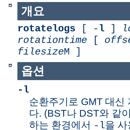
개요
rotatelogs
[ -
l
]
l
rotationtime
[
offs
filesize
M ]
옵션
-l
순환주기로 GMT 대신
다. (BST나 DST와 같
하는 환경에서
을 사
-l