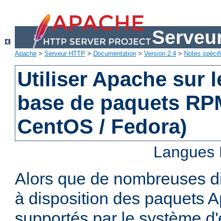
Serveu
Apache
>
Serveur HTTP
>
Documentation
>
Version 2.4
>
Notes spécif
Utiliser Apache sur 
base de paquets RPM
CentOS / Fedora)
Langues 
Alors que de nombreuses di
à disposition des paquets 
supportés par le système d'