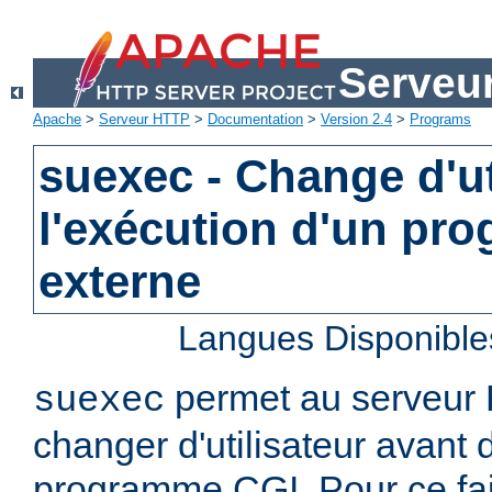
Serveu
Apache
>
Serveur HTTP
>
Documentation
>
Version 2.4
>
Programs
suexec - Change d'ut
l'exécution d'un pr
externe
Langues Disponible
permet au serveur
suexec
changer d'utilisateur avant 
programme CGI. Pour ce faire