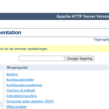
Apache HTTP Server Version
entation
Tilgængeli
n for de seneste opdateringer.
Brugerguide
Binding
Konfigurationsfiler
Konfigurationssektioner
Caching af indhold
Indholdsforhandling
Dynamisk delte objekter (DSO)
Miljøvariabler