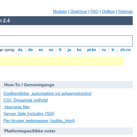
Moduler
|
Direktiver
|
FAQ
|
Ordbog
|
Sitemap
 2.4
ge sprog:
da
|
de
|
en
|
es
|
fr
|
ja
|
ko
|
pt-br
|
ru
|
tr
|
zh-cn
How-To / Gennemgange
Godkendelse, autorisation og adgangskontrol
CGI: Dynamisk indhold
.htaccess filer
Server Side Includes (SSI)
Per-bruger webmapper (public_html)
Platformspecifikke noter