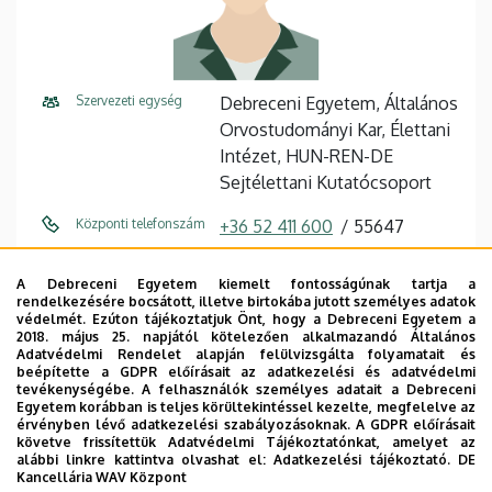
Szervezeti egység
Debreceni Egyetem, Általános
Orvostudományi Kar, Élettani
Intézet, HUN-REN-DE
Sejtélettani Kutatócsoport
Központi telefonszám
+36 52 411 600
55647
E-mail cím
laszlo.szabo@med.unideb.hu
A Debreceni Egyetem kiemelt fontosságúnak tartja a
rendelkezésére bocsátott, illetve birtokába jutott személyes adatok
Cím
4032 Debrecen Nagyerdei
védelmét. Ezúton tájékoztatjuk Önt, hogy a Debreceni Egyetem a
2018. május 25. napjától kötelezően alkalmazandó Általános
körút 98
Adatvédelmi Rendelet alapján felülvizsgálta folyamatait és
beépítette a GDPR előírásait az adatkezelési és adatvédelmi
Épület
Elméleti négyszög, U épület
tevékenységébe. A felhasználók személyes adatait a Debreceni
Egyetem korábban is teljes körültekintéssel kezelte, megfelelve az
érvényben lévő adatkezelési szabályozásoknak. A GDPR előírásait
Emelet, ajtó
2. emelet, 2-5
követve frissítettük Adatvédelmi Tájékoztatónkat, amelyet az
alábbi linkre kattintva olvashat el:
Adatkezelési tájékoztató.
DE
Leírás
Kancellária WAV Központ
Önéletrajz