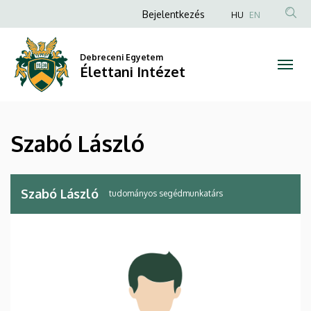
Szabó
Ugrás
Anonim
Bejelentkezés
HU
EN
a
Felhasználói
László
tartalomra
fiók
Debreceni Egyetem
|
Élettani Intézet
menüje
Élettani
Intézet
Szabó László
Szabó László
tudományos segédmunkatárs