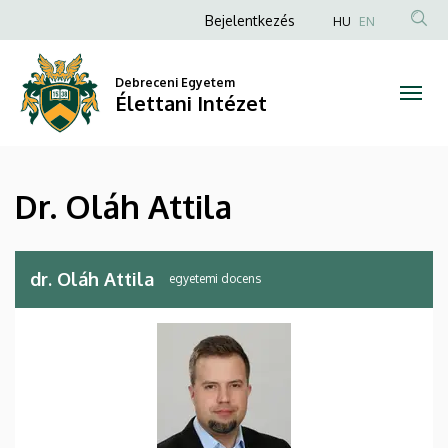
Dr.
Ugrás
Anonim
Bejelentkezés
HU
EN
a
Felhasználói
Oláh
tartalomra
fiók
Debreceni Egyetem
Attila
Élettani Intézet
menüje
|
Élettani
Dr. Oláh Attila
Intézet
dr. Oláh Attila
egyetemi docens