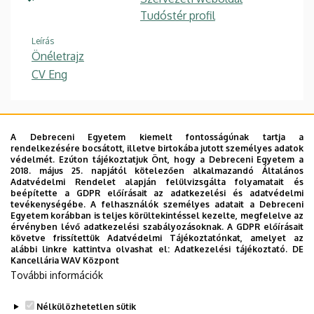
Tudóstér profil
Leírás
Önéletrajz
CV Eng
A Debreceni Egyetem kiemelt fontosságúnak tartja a
rendelkezésére bocsátott, illetve birtokába jutott személyes adatok
védelmét. Ezúton tájékoztatjuk Önt, hogy a Debreceni Egyetem a
2018. május 25. napjától kötelezően alkalmazandó Általános
Adatvédelmi Rendelet alapján felülvizsgálta folyamatait és
beépítette a GDPR előírásait az adatkezelési és adatvédelmi
tevékenységébe. A felhasználók személyes adatait a Debreceni
Egyetem korábban is teljes körültekintéssel kezelte, megfelelve az
érvényben lévő adatkezelési szabályozásoknak. A GDPR előírásait
követve frissítettük Adatvédelmi Tájékoztatónkat, amelyet az
alábbi linkre kattintva olvashat el:
Adatkezelési tájékoztató.
DE
Kancellária WAV Központ
További információk
Nélkülözhetetlen sütik