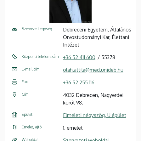
Szervezeti egység
Debreceni Egyetem, Általános
Orvostudományi Kar, Élettani
Intézet
Központi telefonszám
+36 52 411 600
55378
E-mail cím
olah.attila@med.unideb.hu
Fax
+36 52 255 116
Cím
4032 Debrecen, Nagyerdei
körút 98.
Épület
Elméleti négyszög, U épület
Emelet, ajtó
1. emelet
Weboldal
Szervezeti weboldal