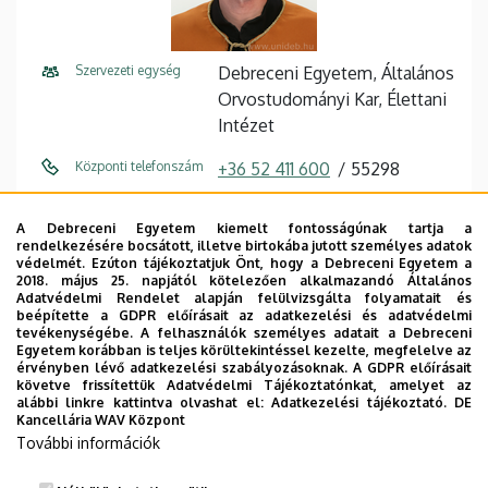
Szervezeti egység
Debreceni Egyetem, Általános
Orvostudományi Kar, Élettani
Intézet
Központi telefonszám
+36 52 411 600
55298
E-mail cím
korpas.kristof@med.unideb.h
A Debreceni Egyetem kiemelt fontosságúnak tartja a
u
rendelkezésére bocsátott, illetve birtokába jutott személyes adatok
védelmét. Ezúton tájékoztatjuk Önt, hogy a Debreceni Egyetem a
Cím
4032 Debrecen Nagyerdei
2018. május 25. napjától kötelezően alkalmazandó Általános
Adatvédelmi Rendelet alapján felülvizsgálta folyamatait és
körút 98
beépítette a GDPR előírásait az adatkezelési és adatvédelmi
tevékenységébe. A felhasználók személyes adatait a Debreceni
Épület
Elméleti négyszög, U épület
Egyetem korábban is teljes körültekintéssel kezelte, megfelelve az
érvényben lévő adatkezelési szabályozásoknak. A GDPR előírásait
követve frissítettük Adatvédelmi Tájékoztatónkat, amelyet az
Emelet, ajtó
alagsor, E-1.06
alábbi linkre kattintva olvashat el:
Adatkezelési tájékoztató.
DE
Kancellária WAV Központ
Weboldal
Szervezeti weboldal
További információk
Tudóstér profil