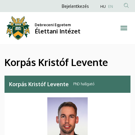
Korpás
Ugrás
Anonim
Bejelentkezés
HU
EN
a
Felhasználói
Kristóf
tartalomra
fiók
Debreceni Egyetem
Levente
Élettani Intézet
menüje
|
Élettani
Korpás Kristóf Levente
Intézet
Korpás Kristóf Levente
PhD hallgató