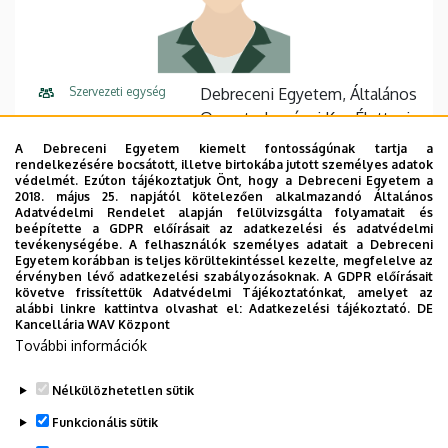
Szervezeti egység
Debreceni Egyetem, Általános
Orvostudományi Kar, Élettani
Intézet
A Debreceni Egyetem kiemelt fontosságúnak tartja a
rendelkezésére bocsátott, illetve birtokába jutott személyes adatok
Központi telefonszám
+36 52 411 600
55298
védelmét. Ezúton tájékoztatjuk Önt, hogy a Debreceni Egyetem a
2018. május 25. napjától kötelezően alkalmazandó Általános
Adatvédelmi Rendelet alapján felülvizsgálta folyamatait és
Cím
4032 Debrecen Nagyerdei
beépítette a GDPR előírásait az adatkezelési és adatvédelmi
körút 98
tevékenységébe. A felhasználók személyes adatait a Debreceni
Egyetem korábban is teljes körültekintéssel kezelte, megfelelve az
érvényben lévő adatkezelési szabályozásoknak. A GDPR előírásait
Épület
Elméleti négyszög, U épület
követve frissítettük Adatvédelmi Tájékoztatónkat, amelyet az
alábbi linkre kattintva olvashat el:
Adatkezelési tájékoztató.
DE
Emelet, ajtó
alagsor, E-1.06
Kancellária WAV Központ
További információk
Weboldal
Szervezeti weboldal
Nélkülözhetetlen sütik
Funkcionális sütik