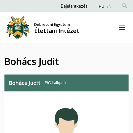
Bohács
Ugrás
Anonim
Bejelentkezés
HU
EN
a
Felhasználói
Judit
tartalomra
fiók
Debreceni Egyetem
|
Élettani Intézet
menüje
Élettani
Intézet
Bohács Judit
Bohács Judit
PhD hallgató