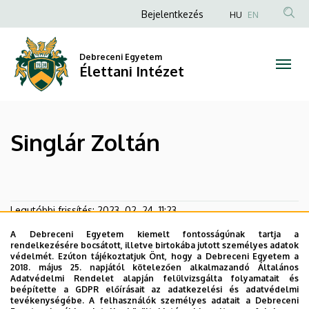
Singlár
Ugrás
Anonim
Bejelentkezés
HU
EN
a
Felhasználói
Zoltán
tartalomra
fiók
Debreceni Egyetem
|
Élettani Intézet
menüje
Élettani
Intézet
Singlár Zoltán
Legutóbbi frissítés:
2023. 02. 24. 11:23
A Debreceni Egyetem kiemelt fontosságúnak tartja a
rendelkezésére bocsátott, illetve birtokába jutott személyes adatok
védelmét. Ezúton tájékoztatjuk Önt, hogy a Debreceni Egyetem a
2018. május 25. napjától kötelezően alkalmazandó Általános
Adatvédelmi Rendelet alapján felülvizsgálta folyamatait és
beépítette a GDPR előírásait az adatkezelési és adatvédelmi
tevékenységébe. A felhasználók személyes adatait a Debreceni