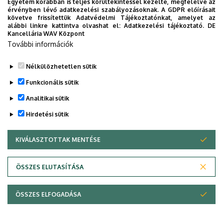
Egyetem korábban is teljes körültekintéssel kezelte, megfelelve az
érvényben lévő adatkezelési szabályozásoknak. A GDPR előírásait
követve frissítettük Adatvédelmi Tájékoztatónkat, amelyet az
alábbi linkre kattintva olvashat el:
Adatkezelési tájékoztató.
DE
Kancellária WAV Központ
További információk
Nélkülözhetetlen sütik
Funkcionális sütik
Analitikai sütik
Hirdetési sütik
KIVÁLASZTOTTAK MENTÉSE
WITHDRAW CONSENT
Adatvédelem
Adatvédelem
ÖSSZES ELUTASÍTÁSA
Technikai információk
ÖSSZES ELFOGADÁSA
Copyright © 2026 Unideb