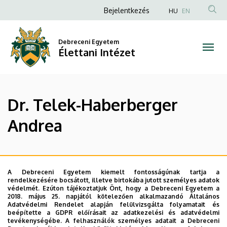
Dr.
Ugrás
Anonim
Bejelentkezés
HU
EN
a
Felhasználói
Telek-
tartalomra
fiók
Debreceni Egyetem
Haberberger
Élettani Intézet
menüje
Andrea
|
Dr. Telek-Haberberger
Élettani
Andrea
Intézet
A Debreceni Egyetem kiemelt fontosságúnak tartja a
Legutóbbi frissítés:
2023. 02. 24. 11:21
rendelkezésére bocsátott, illetve birtokába jutott személyes adatok
védelmét. Ezúton tájékoztatjuk Önt, hogy a Debreceni Egyetem a
2018. május 25. napjától kötelezően alkalmazandó Általános
Adatvédelmi Rendelet alapján felülvizsgálta folyamatait és
beépítette a GDPR előírásait az adatkezelési és adatvédelmi
tevékenységébe. A felhasználók személyes adatait a Debreceni