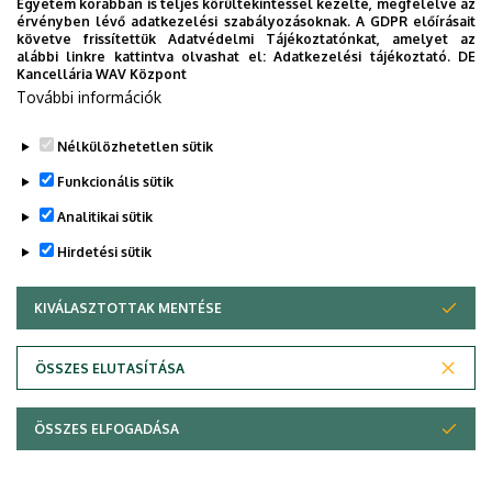
Egyetem korábban is teljes körültekintéssel kezelte, megfelelve az
érvényben lévő adatkezelési szabályozásoknak. A GDPR előírásait
követve frissítettük Adatvédelmi Tájékoztatónkat, amelyet az
alábbi linkre kattintva olvashat el:
Adatkezelési tájékoztató.
DE
Kancellária WAV Központ
További információk
Nélkülözhetetlen sütik
Funkcionális sütik
Analitikai sütik
Hirdetési sütik
KIVÁLASZTOTTAK MENTÉSE
WITHDRAW CONSENT
Adatvédelem
Adatvédelem
ÖSSZES ELUTASÍTÁSA
Technikai információk
ÖSSZES ELFOGADÁSA
Copyright © 2026 Unideb